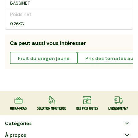
BASSINET
Poids net
0.26KG
Ca peut aussi vous intéresser
fruit du dragon jaune
prix des tomates au k
Ultra-frais
Sélection minutieuse
Des prix justes
Livraison 7J/7
Catégories
Faire ses courses en ligne
À propos