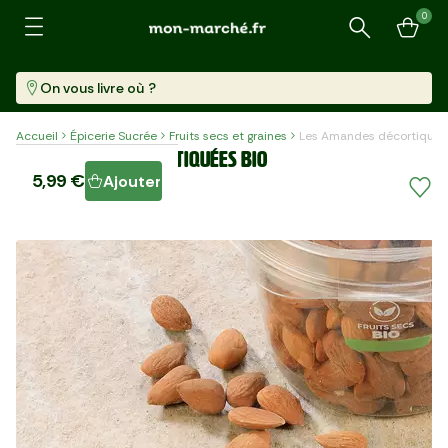
0
Recherche
On vous livre où ?
Accueil
Épicerie Sucrée
Fruits secs et graines
Les Amandes décortiquée
Les Amandes décortiquées BIO
5,99 €
Ajouter
Pot (260 G)
23,04 €/kg