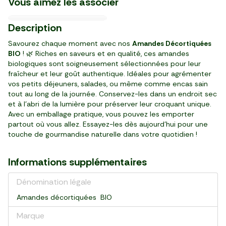
Vous aimez les associer
13,16 €/kg
12,76 €/kg
15,56 €/kg
23,63 €/kg
37,38 €/kg
9,57 €/kg
7,48 €/kg
7,97 €/kg
12/08
30/08
Création
3
3
3
1
2
3
3
2
29
19
89
89
99
35
29
99
Description
,
,
,
,
,
,
,
,
€
€
€
€
€
€
€
€
pot (250 g)
boite (250 g)
paquet (250 g)
paquet (80 g)
pièce (80 g)
bocal (350 g)
4 pièces (440 g)
pot (375 g)
Savourez chaque moment avec nos
Amandes Décortiquées
BIO
! 🌿 Riches en saveurs et en qualité, ces amandes
biologiques sont soigneusement sélectionnées pour leur
fraîcheur et leur goût authentique. Idéales pour agrémenter
vos petits déjeuners, salades, ou même comme encas sain
tout au long de la journée. Conservez-les dans un endroit sec
et à l'abri de la lumière pour préserver leur croquant unique.
Avec un emballage pratique, vous pouvez les emporter
partout où vous allez. Essayez-les dès aujourd'hui pour une
touche de gourmandise naturelle dans votre quotidien !
Informations supplémentaires
Dénomination légale
Amandes décortiquées BIO
Marque