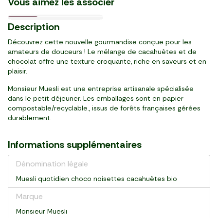
Vous aimez les associer
1,29 €/l
3,48 €/kg
6,92 €/l
2,99 €/l
10,13 €/kg
13,16 €/kg
13,06 €/kg
5,78 €/kg
5,52 €/kg
4,99 €/l
16,21 €/kg
06/11
31/10
03/09
18/08
03/10
Prix Malin
le 2ème à -50%
BIO
Nouveau
1
1
1
2
3
3
8
2
2
4
3
29
39
73
99
19
29
49
89
65
99
89
Description
,
,
,
,
,
,
,
,
,
,
,
€
€
€
€
€
€
€
€
€
€
€
brique (1 l)
pack de 4 (400 g)
bouteille (250 ml)
brique (1 l)
pot (315 g)
pot (250 g)
pot (650 g)
pack de 4 (500 g)
pot (480 g)
bouteille (1 l)
2 pièces (240 g)
Découvrez cette nouvelle gourmandise conçue pour les
amateurs de douceurs ! Le mélange de cacahuètes et de
chocolat offre une texture croquante, riche en saveurs et en
plaisir.
Monsieur Muesli est une entreprise artisanale spécialisée
dans le petit déjeuner. Les emballages sont en papier
compostable/recyclable., issus de forêts françaises gérées
durablement.
Informations supplémentaires
Dénomination légale
Muesli quotidien choco noisettes cacahuètes bio
Marque
Monsieur Muesli