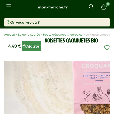
0
Recherche
On vous livre où ?
Accueil
Épicerie Sucrée
Petits déjeuners & céréales
Le Muesli chocolat
Le Muesli chocolat noisettes cacahuètes BIO
4,49 €
Ajouter
Sachet (350 G)
12,83 €/kg