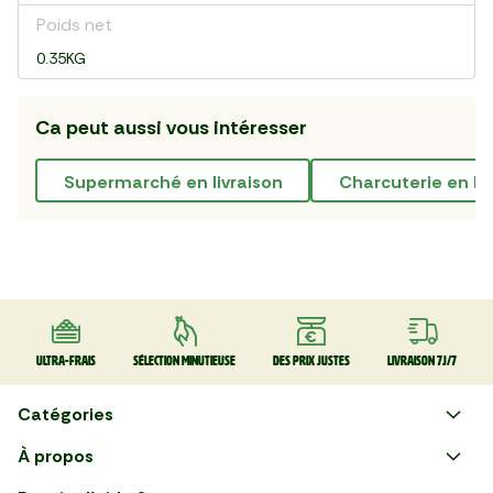
Poids net
0.35KG
Ca peut aussi vous intéresser
supermarché en livraison
Charcuterie en l
Ultra-frais
Sélection minutieuse
Des prix justes
Livraison 7J/7
Catégories
Faire ses courses en ligne
À propos
Apéro