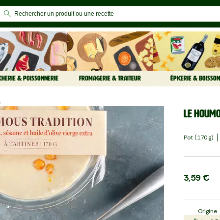
CHERIE & POISSONNERIE
FROMAGERIE & TRAITEUR
ÉPICERIE & BOISSON
n
Le Houmo
Pot (170 G)
3,59 €
Origine