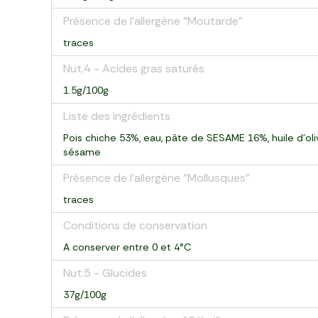
Présence de l'allergène "Moutarde"
traces
Nut.4 - Acides gras saturés
1.5g/100g
Liste des ingrédients
Pois chiche 53%, eau, pâte de SESAME 16%, huile d'olive
sésame
Présence de l'allergène "Mollusques"
traces
Conditions de conservation
A conserver entre 0 et 4°C
Nut.5 - Glucides
37g/100g