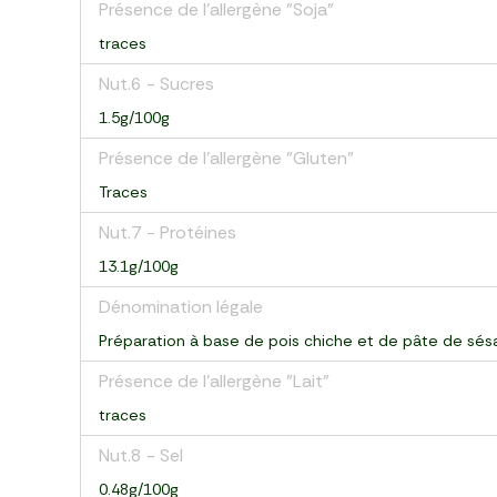
Présence de l'allergène "Soja"
traces
Nut.6 - Sucres
1.5g/100g
Présence de l'allergène "Gluten"
Traces
Nut.7 - Protéines
13.1g/100g
Dénomination légale
Préparation à base de pois chiche et de pâte de sé
Présence de l'allergène "Lait"
traces
Nut.8 - Sel
0.48g/100g