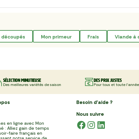
ts découpés
mon primeur
frais
Viande à 
Sélection minutieuse
Des prix justes
Des meilleures variétés de saison
Pour tous et toute l'année
opos
Besoin d'aide ?
Nous suivre
es en ligne avec Mon
é : Alliez gain de temps
voir-faire français en
issant notre service de