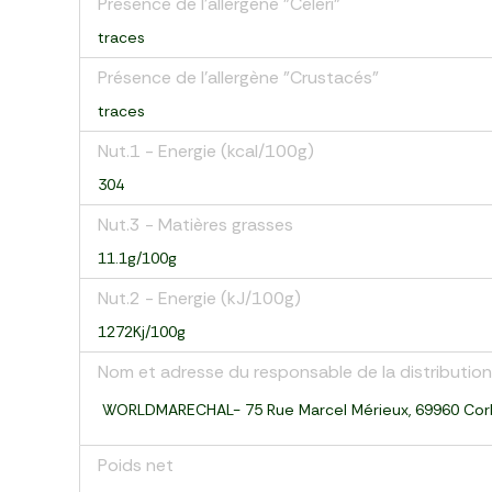
Présence de l'allergène "Céleri"
traces
Présence de l'allergène "Crustacés"
traces
Nut.1 - Energie (kcal/100g)
304
Nut.3 - Matières grasses
11.1g/100g
Nut.2 - Energie (kJ/100g)
1272Kj/100g
Nom et adresse du responsable de la distribution
WORLDMARECHAL- 75 Rue Marcel Mérieux, 69960 Cor
Poids net