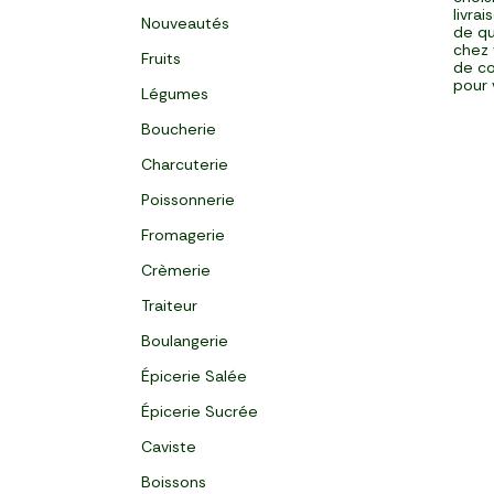
livra
Nouveautés
de qu
chez 
Fruits
de co
pour 
Légumes
Boucherie
Charcuterie
Poissonnerie
Fromagerie
Crèmerie
Traiteur
Boulangerie
Épicerie Salée
Épicerie Sucrée
Caviste
Boissons