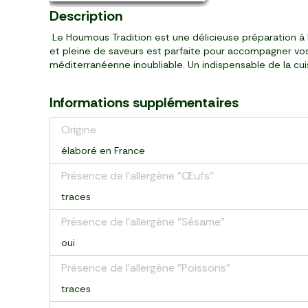
Description
Le Houmous Tradition est une délicieuse préparation à b
et pleine de saveurs est parfaite pour accompagner vos 
méditerranéenne inoubliable. Un indispensable de la cui
Informations supplémentaires
Origine
élaboré en France
Présence de l'allergène "Œufs"
traces
Présence de l'allergène "Sésame"
oui
Présence de l'allergène "Poissons"
traces