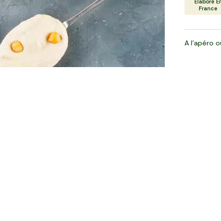
Élaboré E
France
A l'apéro o