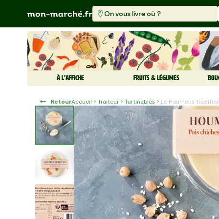
On vous livre où ?
À L'AFFICHE
FRUITS & LÉGUMES
BOU
Retour
Accueil
Traiteur
Tartinables
Le Houmous traditio