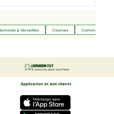
domicile à Versailles
courses
commande de b
Livraison 7J/7
À domicile dans tout Paris
Application et avis clients