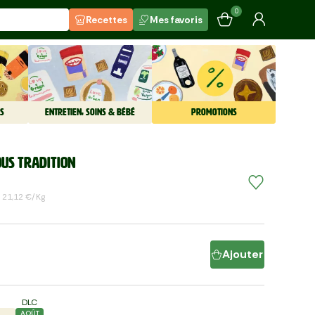
0
Recettes
Mes favoris
S
ENTRETIEN, SOINS & BÉBÉ
PROMOTIONS
us tradition
21,12 €/kg
Ajouter
DLC
AOÛT