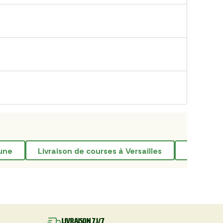
aune
livraison de courses à Versailles
livraiso
Livraison 7J/7