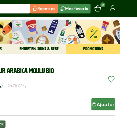
0
Recettes
Mes favoris
S
ENTRETIEN, SOINS & BÉBÉ
PROMOTIONS
pur arabica moulu BIO
G)
24,76 €/kg
Ajouter
/10