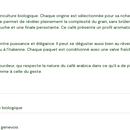
’agriculture biologique. Chaque origine est sélectionnée pour sa ri
 permet de révéler pleinement la complexité du grain, sans brûler 
uche et une finale persistante. Ce café présente un profil aromati
re puissance et élégance. Il peut se déguster aussi bien au réveil
 ou à l’italienne. Chaque paquet est conditionné avec une valve fra
ourdeur, qui respecte la nature du café arabica dans ce qu’il a de p
omme à celle du geste.
e biologique
- genevois