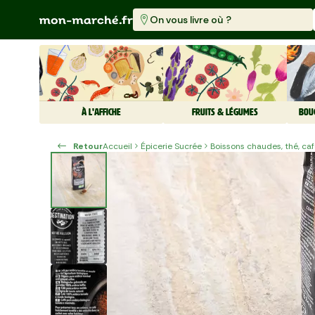
On vous livre où ?
À L'AFFICHE
FRUITS & LÉGUMES
BOU
Retour
Accueil
Épicerie Sucrée
Boissons chaudes, thé, ca