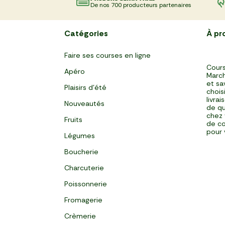
De nos 700 producteurs partenaires
Catégories
À pr
Faire ses courses en ligne
Cours
Apéro
March
et sa
Plaisirs d'été
chois
livra
Nouveautés
de qu
chez 
Fruits
de co
pour 
Légumes
Boucherie
Charcuterie
Poissonnerie
Fromagerie
Crèmerie