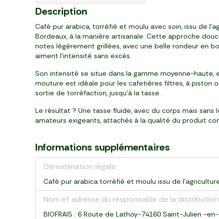
Nouveau
Nouveau
BIO
le 2ème à -25%
3
2
2
3
3
2
1
1
3
3
3
2
1
59
99
99
29
19
29
99
49
89
29
99
19
59
Description
,
,
,
,
,
,
,
,
,
,
,
,
,
€
€
€
€
€
€
€
€
€
€
€
€
€
tablette (100 g)
sachet (1 kg)
paquet (200 g)
pot (250 g)
pot (315 g)
12 pièces (12 g)
25 sachets (50 g)
brique (500 ml)
paquet (320 g)
bouteille (1 l)
pack de 6 (1,98 l)
bouteille (350 ml)
paquet (500 g)
Café pur arabica, torréfié et moulu avec soin, issu de l
Bordeaux, à la manière artisanale. Cette approche douce
notes légèrement grillées, avec une belle rondeur en bo
aiment l’intensité sans excès.
Son intensité se situe dans la gamme moyenne-haute, ent
mouture est idéale pour les cafetières filtres, à piston
sortie de torréfaction, jusqu’à la tasse.
Le résultat ? Une tasse fluide, avec du corps mais sans l
amateurs exigeants, attachés à la qualité du produit c
Informations supplémentaires
Dénomination légale
Café pur arabica torréfié et moulu issu de l'agricultur
Nom et adresse du responsable de la distribution
BIOFRAIS : 6 Route de Lathoy-74160 Saint-Julien -en