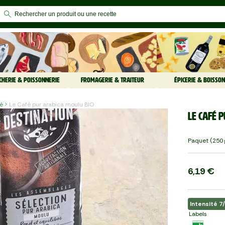
CHERIE & POISSONNERIE
FROMAGERIE & TRAITEUR
ÉPICERIE & BOISSON
fé
Le Café pur arabica moulu BIO
Le Café 
Paquet (250 
6,19 €
Intensité 7
Labels