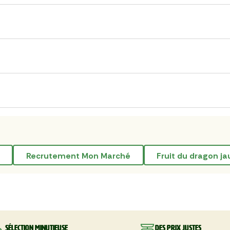
recrutement Mon Marché
fruit du dragon j
Sélection minutieuse
Des prix justes