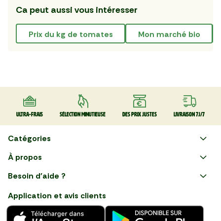
Ca peut aussi vous intéresser
prix du kg de tomates
mon marché bio
Ultra-frais
Sélection minutieuse
Des prix justes
Livraison 7J/7
Catégories
Faire ses courses en ligne
À propos
Apéro
Besoin d'aide ?
Courses en ligne avec Mon
Plaisirs d'été
Nous suivre
Marché : Alliez gain de temps
Application et avis clients
et savoir-faire français en
Nouveautés
choisissant notre service de
livraison de produits frais et
Fruits