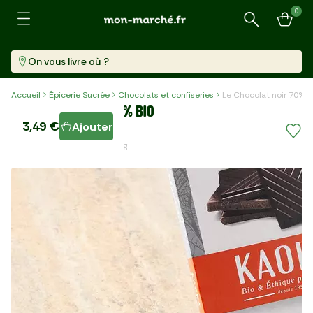
0
Recherche
On vous livre où ?
Accueil
Épicerie Sucrée
Chocolats et confiseries
Le Chocolat noir 70% B
Le Chocolat noir 70% BIO
3,49 €
Ajouter
Tablette (100 G)
34,90 €/kg