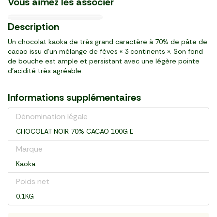
Vous aimez les associer
Le Thé noir Earl Grey
27,12 €/kg
19,96 €/kg
9,73 €/kg
6,58 €/kg
14,31 €/kg
10,13 €/kg
5,32 €/kg
16,63 €/kg
16/08
18/08
Intensité 7/10
-20%
-20%
BIO
3
1
4
3
2
2
3
2
4
39
99
99
99
63
39
19
39
99
Description
,
,
,
,
,
,
,
,
,
€
€
€
€
€
€
€
€
€
3,29 €
2,99 €
sachet (125 g)
25 sachets (50 g)
paquet (250 g)
pot (410 g)
pack de 4 (400 g)
paquet (167 g)
pot (315 g)
sachet (450 g)
sachet (300 g)
Un chocolat kaoka de très grand caractère à 70% de pâte de
cacao issu d’un mélange de fèves « 3 continents ». Son fond
de bouche est ample et persistant avec une légère pointe
d’acidité très agréable.
Informations supplémentaires
Dénomination légale
CHOCOLAT NOIR 70% CACAO 100G E
Marque
Kaoka
Poids net
0.1KG