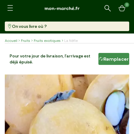
0
Recherche
On vous livre où ?
Accueil
Fruits
Fruits exotiques
La Nèfle
La Nèfle
Pour votre jour de livraison, l'arrivage est
Remplacer
déjà épuisé.
Barquette (500 G)
9,18 €/kg