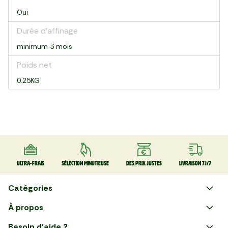
Oui
Durée d'affinage
minimum 3 mois
Poids net
0.25KG
Ultra-frais
Sélection minutieuse
Des prix justes
Livraison 7J/7
Catégories
Faire ses courses en ligne
À propos
Apéro
Besoin d'aide ?