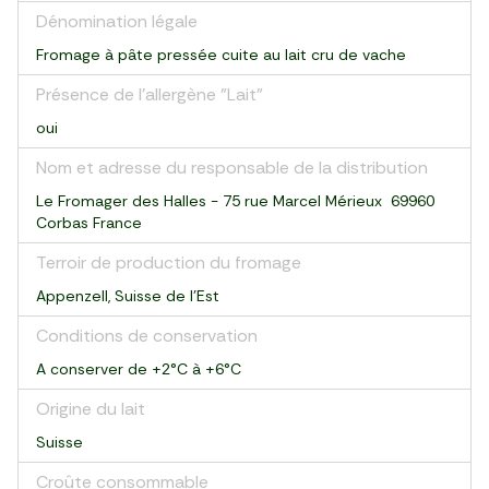
Dénomination légale
Fromage à pâte pressée cuite au lait cru de vache
Présence de l'allergène "Lait"
oui
Nom et adresse du responsable de la distribution
Le Fromager des Halles - 75 rue Marcel Mérieux 69960
Corbas France
Terroir de production du fromage
Appenzell, Suisse de l’Est
Conditions de conservation
A conserver de +2°C à +6°C
Origine du lait
Suisse
Croûte consommable