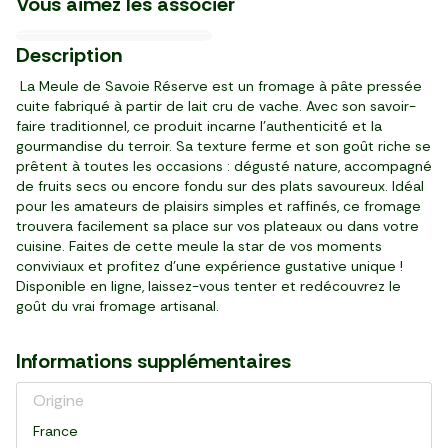
Vous aimez les associer
6,89 €/kg
19,11 €/kg
10,13 €/kg
3,99 €/kg
11,97 €/kg
9,48 €/kg
Pré-cuit
BIO
Rhône
3
6
3
2
4
8
3
10
69
19
88
49
99
79
Description
,
,
,
,
,
,
,
€
€
€
€
€
€
€
pièce (450 g)
paquet (350 g)
pot (315 g)
par 4 (720 g)
pot (375 g)
bouteille (750 ml)
pack de 4 (400 g)
La Meule de Savoie Réserve est un fromage à pâte pressée
cuite fabriqué à partir de lait cru de vache. Avec son savoir-
faire traditionnel, ce produit incarne l’authenticité et la
gourmandise du terroir. Sa texture ferme et son goût riche se
prêtent à toutes les occasions : dégusté nature, accompagné
de fruits secs ou encore fondu sur des plats savoureux. Idéal
pour les amateurs de plaisirs simples et raffinés, ce fromage
trouvera facilement sa place sur vos plateaux ou dans votre
cuisine. Faites de cette meule la star de vos moments
conviviaux et profitez d’une expérience gustative unique !
Disponible en ligne, laissez-vous tenter et redécouvrez le
goût du vrai fromage artisanal.
Informations supplémentaires
Origine
France