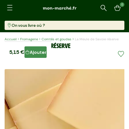
0
Recherche
On vous livre où ?
Accueil
Fromagerie
Comtés et goudas
La Meule de Savoie réserve
La Meule de Savoie réserve
5,15 €
Ajouter
Pièce (250 G)
20,59 €/kg