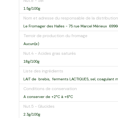
Nut.8 - Sel
1.5g/100g
Nom et adresse du responsable de la distribution
Le Fromager des Halles - 75 rue Marcel Mérieux 699
Terroir de production du fromage
Aucun(e)
Nut.4 - Acides gras saturés
18g/100g
Liste des ingrédients
LAIT de brebis, ferments LACTIQUES, sel, coagulant 
Conditions de conservation
A conserver de +2°C à +6°C
Nut.5 - Glucides
2.3g/100g