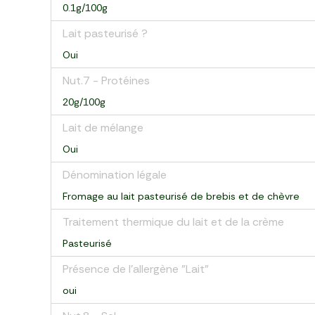
0.1g/100g
Lait pasteurisé ?
Oui
Nut.7 - Protéines
20g/100g
Lait de mélange
Oui
Dénomination légale
Fromage au lait pasteurisé de brebis et de chèvre
Traitement thermique du lait et de la crème
Pasteurisé
Présence de l'allergène "Lait"
oui