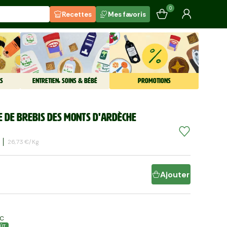
0
Recettes
Mes favoris
S
ENTRETIEN, SOINS & BÉBÉ
PROMOTIONS
 de brebis des monts d'Ardèche
26,73 €/kg
Ajouter
LC
ÛT