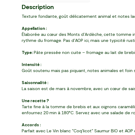
Pré-cuit
le 2ème à -50%
Rhône
3
3
6
8
1
3
10
19
69
99
79
79
Description
,
,
,
,
,
,
€
€
€
€
€
€
pièce (450 g)
pot (315 g)
paquet (350 g)
bouteille (750 ml)
pièce
pack de 4 (400 g)
Texture fondante, goût délicatement animal et notes la
Appellation :
Élaborée au cœur des Monts d’Ardèche, cette tomme incarn
rythme du fromage. Pas d’AOP ici, mais une typicité rusti
Type:
Pâte pressée non cuite – fromage au lait de breb
Intensité :
Goût soutenu mais pas piquant, notes animales et foin 
Saisonnalité :
La saison est de mars à novembre, avec un cœur de saison 
Une recette ?
Tarte fine à la tomme de brebis et aux oignons caramél
enfournez 20 min à 180°C. Servez avec une salade de r
Accords :
Parfait avec Le Vin blanc "Coq'licot" Saumur BIO et AOP o