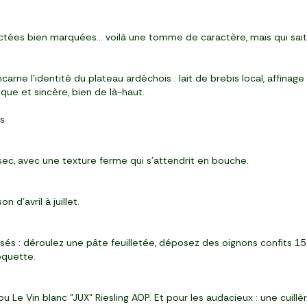
ctées bien marquées… voilà une tomme de caractère, mais qui sait s
e l’identité du plateau ardéchois : lait de brebis local, affinage e
que et sincère, bien de là-haut.
is
sec, avec une texture ferme qui s’attendrit en bouche.
d’avril à juillet.
isés : déroulez une pâte feuilletée, déposez des oignons confits 1
oquette.
u Le Vin blanc "JUX" Riesling AOP. Et pour les audacieux : une cuill