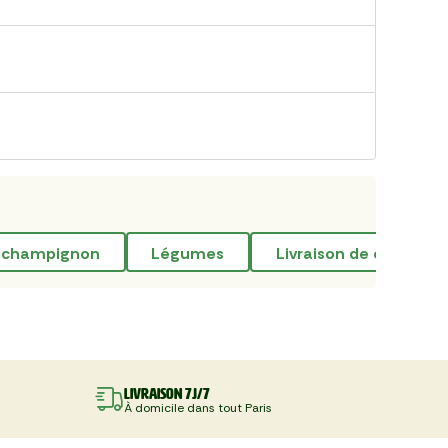
e champignon
légumes
livraison de corbeilles
Livraison 7J/7
À domicile dans tout Paris