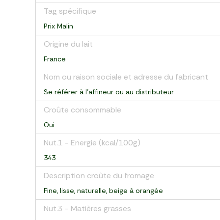
Tag spécifique
Prix Malin
Origine du lait
France
Nom ou raison sociale et adresse du fabricant
Se référer à l'affineur ou au distributeur
Croûte consommable
Oui
Nut.1 - Energie (kcal/100g)
343
Description croûte du fromage
Fine, lisse, naturelle, beige à orangée
Nut.3 - Matières grasses