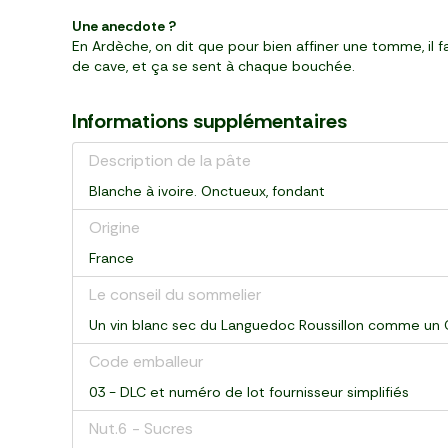
Une anecdote ?
En Ardèche, on dit que pour bien affiner une tomme, il f
de cave, et ça se sent à chaque bouchée.
Informations supplémentaires
Description de la pâte
Blanche à ivoire. Onctueux, fondant
Origine
France
Le conseil du sommelier
Un vin blanc sec du Languedoc Roussillon comme un 
Code emballeur
03 - DLC et numéro de lot fournisseur simplifiés
Nut.6 - Sucres