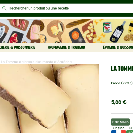
CHERIE & POISSONNERIE
FROMAGERIE & TRAITEUR
ÉPICERIE & BOISSON
La Tomme de brebis des monts d'Ardèche
La Tomme
Pièce (220 G)
5,88 €
Prix Malin
Origine
D
AO