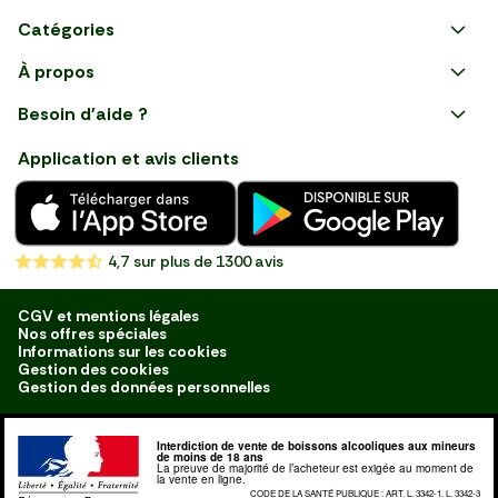
Catégories
Faire ses courses en ligne
À propos
Apéro
Besoin d'aide ?
Courses en ligne avec Mon
Plaisirs d'été
Nous suivre
Marché : Alliez gain de temps
Application et avis clients
et savoir-faire français en
Nouveautés
choisissant notre service de
livraison de produits frais et
Fruits
de qualité, livrés directement
chez vous. Une expérience
Légumes
de courses en ligne pensée
4,7
sur plus de 1300 avis
pour vous.
Boucherie
Charcuterie
CGV et mentions légales
Nos offres spéciales
Poissonnerie
Informations sur les cookies
Gestion des cookies
Fromagerie
Gestion des données personnelles
Crèmerie
Interdiction de vente de boissons alcooliques aux mineurs
Traiteur
de moins de 18 ans
La preuve de majorité de l’acheteur est exigée au moment de
la vente en ligne.
Boulangerie
CODE DE LA SANTÉ PUBLIQUE : ART. L. 3342-1. L. 3342-3