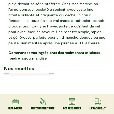
plaid devant sa série préférée. Chez Mon Marché, on
l’aime dense, chocolaté à souhait, avec cette fine
croûte brillante et craquante qui cache un cœur
fondant. Les œufs frais, le vrai chocolat pâtissier, les noix
croquantes… tout y est, avec juste ce qu’il faut de sel
pour exhausser les saveurs. Une recette simple, rapide
et généreuse, parfaite pour un dimanche doudou ou une
pause bien méritée après une journée à 100 à l’heure.
Commandez vos ingrédients dès maintenant et laissez
fondre la gourmandise.
Nos recettes
Plat
Plat
Plat
Plat
Plat
Plat
Plat
Plat
Plat
Plat
30 min
20 min
15 min
55 min
28 min
20 min
20 min
25 min
25 min
30 min
La Salade de gnocchi,
La Pinsa Burrata Pesto
Le Carpaccio de Boeuf
La Kafta sauce tahini 🇯🇴
La Salade de chou rouge
Le Club sandwich
Le Taboulé végétal
La Salade de haricots verts
La Tarte Fraîche au Thon
Le Poke bowl au saumon et
mozzarella et serrano
thaï au poulet
légumes croquants 🇺🇸
Ultra-frais
Sélection minutieuse
Des prix justes
Livraison 7J/7