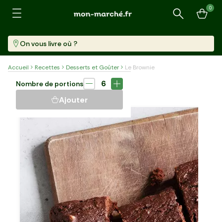
0
Recherche
On vous livre où ?
Accueil
Recettes
Desserts et Goûter
Le Brownie
Dessert
25 min
6
Nombre de portions
LE BROWNIE
Ajouter