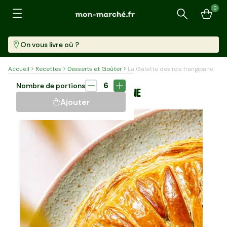
0
Recherche
On vous livre où ?
Accueil
Recettes
Desserts et Goûter
La Galette des rois frangipane
Dessert
35 min
6
Nombre de portions
LA GALETTE DES ROIS FRANGIPANE
Ajouter