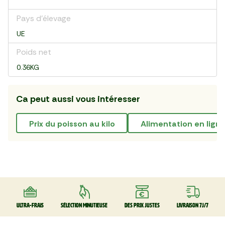
Pays d’élevage
UE
Poids net
0.36KG
Ca peut aussi vous intéresser
prix du poisson au kilo
alimentation en lign
Ultra-frais
Sélection minutieuse
Des prix justes
Livraison 7J/7