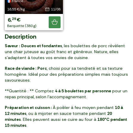
UE
France
France
France
France
France
encore !
46,15 €/kg
14,99 €/kg
14,99 €/kg
22,99 €/kg
16,99 €/kg
16,55 €/kg
14/08
13/08
13/08
11/08
10
9
9
8
8
6
89
29
97
33
29
61
,
,
,
,
,
,
€
€
€
€
€
€
Je découvre
pièce (230 g)
pièce (660 g)
pièce (620 g)
pièce (390 g)
pièce (490 g)
barquette (380 g)
Description
Saveur :
Douces et fondantes
, les boulettes de porc révèlent
une chair juteuse au goût franc et généreux. Nature, elles
s’adaptent à toutes vos envies de cuisine.
Race de viande :
Porc
, choisi pour sa tendreté et sa texture
homogène. Idéal pour des préparations simples mais toujours
savoureuses.
**Quantité : ** Comptez
4 à 5 boulettes par personne
pour un
repas principal, selon l’accompagnement.
Préparation et cuisson :
À poêler à feu moyen pendant
10 à
12 minutes
, ou à mijoter en sauce tomate pendant
20
minutes
. Elles peuvent aussi se cuire au four à
180°C pendant
15 minutes
.