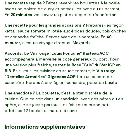
Une recette rapide ?
Faites revenir les boulettes à la poêle
avec une pointe de curry et servez-les avec du riz basmati.
En
20 minutes
, vous avez un plat exotique et réconfortant.
Une recette pour les grandes occasions ?
Préparez-les façon
kefta : sauce tomate mijotée aux épices douces, pois chiches
et coriandre fraîche. Servez avec de la semoule. En
40
minutes
, c’est un voyage direct au Maghreb.
Accords :
Le
Vin rouge "Louis Fontaine" Rasteau AOC
accompagnera à merveille le côté généreux du porc. Pour
une version plus fraîche, testez le
Rosé "Gris" du Var IGP en
BIB
. Et si vous les cuisinez en sauce tomate, le
Vin rouge
"Dentelles Armoiries" Gigondas AOP
fera un accord de
caractère. Herbes à privilégier : coriandre, persil ou basilic.
Une anecdote ?
La boulette, c’est la star discrète de la
cuisine. Que ce soit dans un sandwich, avec des pâtes ou en
apéro, elle se glisse partout… et fait toujours son petit
effet.Les 12 boulettes nature à cuire
Informations supplémentaires