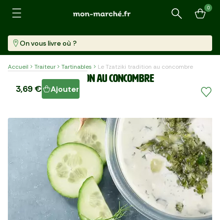
0
Recherche
On vous livre où ?
Accueil
Traiteur
Tartinables
Le Tzatziki tradition au concombre
Le Tzatziki tradition au concombre
3,69 €
Ajouter
Pot (170 G)
21,71 €/kg