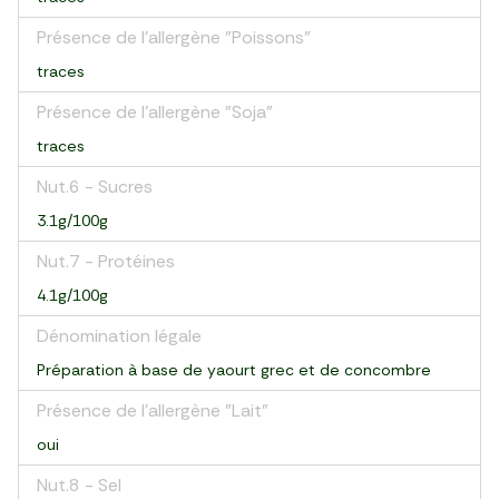
Présence de l'allergène "Poissons"
traces
Présence de l'allergène "Soja"
traces
Nut.6 - Sucres
3.1g/100g
Nut.7 - Protéines
4.1g/100g
Dénomination légale
Préparation à base de yaourt grec et de concombre
Présence de l'allergène "Lait"
oui
Nut.8 - Sel