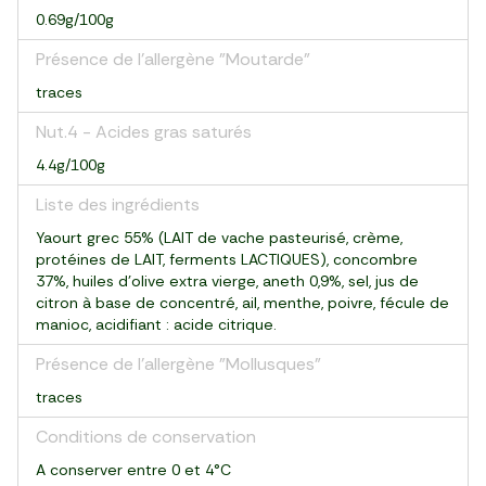
0.69g/100g
Présence de l'allergène "Moutarde"
traces
Nut.4 - Acides gras saturés
4.4g/100g
Liste des ingrédients
Yaourt grec 55% (LAIT de vache pasteurisé, crème,
protéines de LAIT, ferments LACTIQUES), concombre
37%, huiles d’olive extra vierge, aneth 0,9%, sel, jus de
citron à base de concentré, ail, menthe, poivre, fécule de
manioc, acidifiant : acide citrique.
Présence de l'allergène "Mollusques"
traces
Conditions de conservation
A conserver entre 0 et 4°C