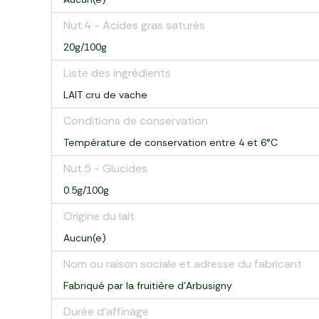
Nut.4 - Acides gras saturés
20g/100g
Liste des ingrédients
LAIT cru de vache
Conditions de conservation
Température de conservation entre 4 et 6°C
Nut.5 - Glucides
0.5g/100g
Origine du lait
Aucun(e)
Nom ou raison sociale et adresse du fabricant
Fabriqué par la fruitière d'Arbusigny
Durée d'affinage