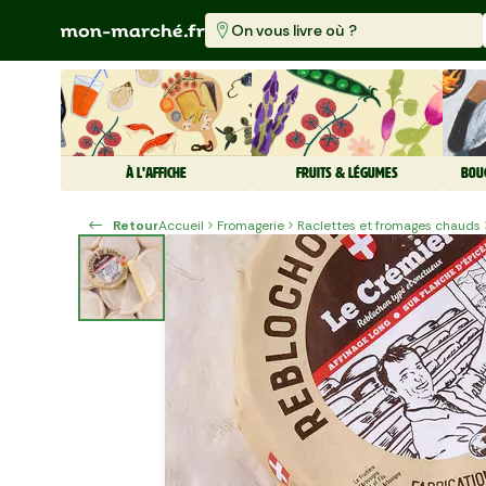
On vous livre où ?
À L'AFFICHE
FRUITS & LÉGUMES
BOU
Retour
Accueil
Fromagerie
Raclettes et fromages chauds