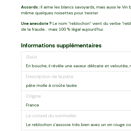
Accords :
Il aime les blancs savoyards, mais aussi le Vin
même quelques noisettes pour twister.
Une anecdote ?
Le nom “reblochon” vient du verbe “reblo
de la fraude… mais 100 % légal aujourd’hui.
Informations supplémentaires
Goût
En bouche, il révèle une saveur délicate et veloutée, 
Description de la pâte
pâte molle à croûte lavée
Origine
France
Le conseil du sommelier
Le reblochon s’associe très bien avec un vin rouge co