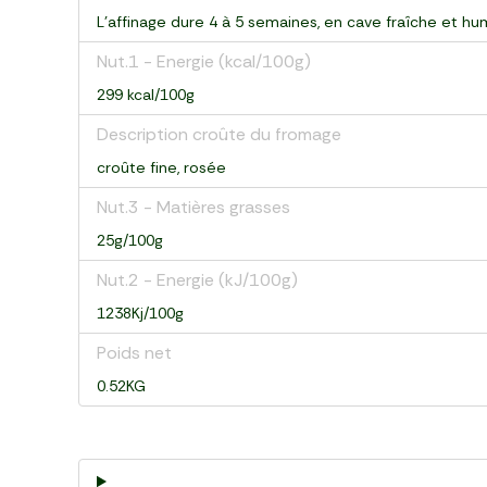
L'affinage dure 4 à 5 semaines, en cave fraîche et hu
Nut.1 - Energie (kcal/100g)
299 kcal/100g
Description croûte du fromage
croûte fine, rosée
Nut.3 - Matières grasses
25g/100g
Nut.2 - Energie (kJ/100g)
1238Kj/100g
Poids net
0.52KG