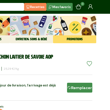
0
Recettes
Mes favoris
S
ENTRETIEN, SOINS & BÉBÉ
PROMOTIONS
chon laitier de Savoie AOP
25,29 €/kg
our de livraison, l'arrivage est déjà
Remplacer
els