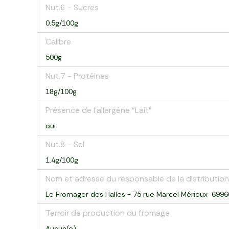
Nut.6 - Sucres
0.5g/100g
Calibre
500g
Nut.7 - Protéines
18g/100g
Présence de l'allergène "Lait"
oui
Nut.8 - Sel
1.4g/100g
Nom et adresse du responsable de la distribution
Le Fromager des Halles - 75 rue Marcel Mérieux 699
Terroir de production du fromage
Aucun(e)