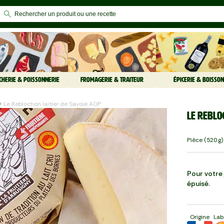
CHERIE & POISSONNERIE
FROMAGERIE & TRAITEUR
ÉPICERIE & BOISSON
Le Reblochon laitier de Savoie AOP
Le Reblo
Pièce (520 G)
Pour votre j
épuisé.
Origine
Lab