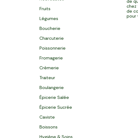
de qu
chez 
Fruits
de co
pour 
Légumes
Boucherie
Charcuterie
Poissonnerie
Fromagerie
Crèmerie
Traiteur
Boulangerie
Épicerie Salée
Épicerie Sucrée
Caviste
Boissons
Hygiène & Soins