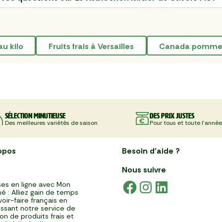
au kilo
Fruits frais à Versailles
canada pomm
Sélection minutieuse
Des prix justes
Des meilleures variétés de saison
Pour tous et toute l'année
opos
Besoin d'aide ?
Nous suivre
es en ligne avec Mon
é : Alliez gain de temps
voir-faire français en
issant notre service de
ison de produits frais et