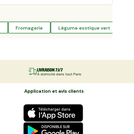
e
fromagerie
légume exotique vert
an
Livraison 7J/7
À domicile dans tout Paris
Application et avis clients