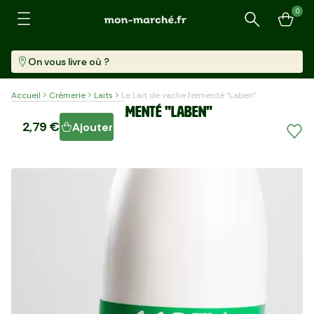
0
Recherche
On vous livre où ?
Accueil
Crèmerie
Laits
Le Lait de vache fermenté "Laben"
Le Lait de vache fermenté "Laben"
2,79 €
Ajouter
Bouteille (1 L)
2,79 €/l