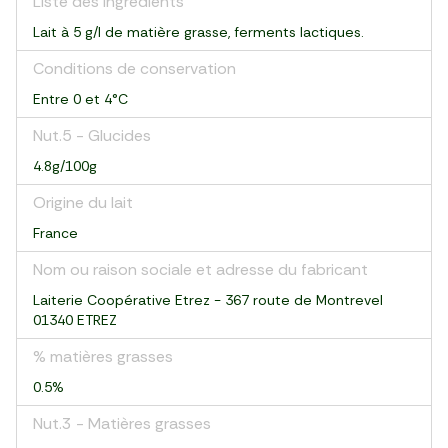
Liste des ingrédients
Lait à 5 g/l de matière grasse, ferments lactiques.
Conditions de conservation
Entre 0 et 4°C
Nut.5 - Glucides
4.8g/100g
Origine du lait
France
Nom ou raison sociale et adresse du fabricant
Laiterie Coopérative Etrez - 367 route de Montrevel
01340 ETREZ
% matières grasses
0.5%
Nut.3 - Matières grasses