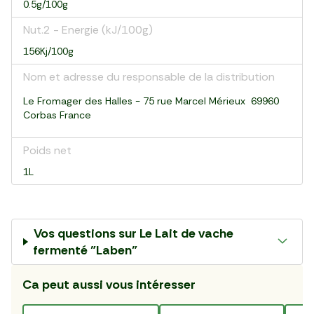
0.5g/100g
Nut.2 - Energie (kJ/100g)
156Kj/100g
Nom et adresse du responsable de la distribution
Le Fromager des Halles - 75 rue Marcel Mérieux 69960
Corbas France
Poids net
1L
Vos questions sur
Le Lait de vache
fermenté "Laben"
Ca peut aussi vous intéresser