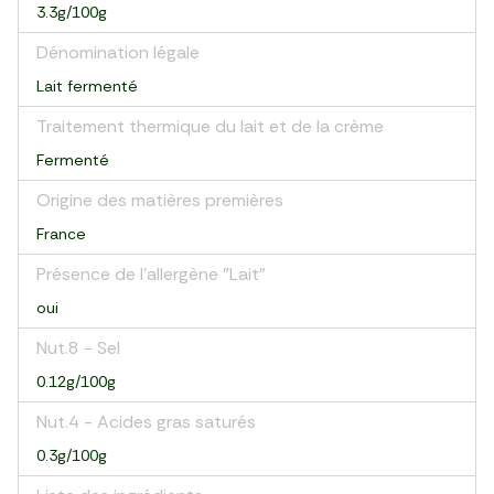
3.3g/100g
Dénomination légale
Lait fermenté
Traitement thermique du lait et de la crème
Fermenté
Origine des matières premières
France
Présence de l'allergène "Lait"
oui
Nut.8 - Sel
0.12g/100g
Nut.4 - Acides gras saturés
0.3g/100g