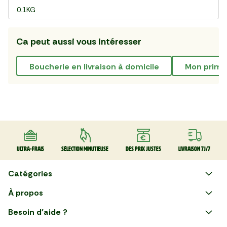
0.1KG
Ca peut aussi vous intéresser
boucherie en livraison à domicile
mon prim
Ultra-frais
Sélection minutieuse
Des prix justes
Livraison 7J/7
Catégories
Faire ses courses en ligne
À propos
Apéro
Besoin d'aide ?
Courses en ligne avec Mon
Plaisirs d'été
Nous suivre