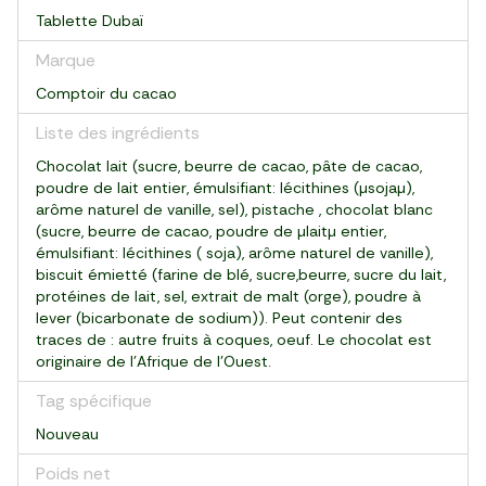
Tablette Dubaï
Marque
Comptoir du cacao
Liste des ingrédients
Chocolat lait (sucre, beurre de cacao, pâte de cacao,
poudre de lait entier, émulsifiant: lécithines (µsojaµ),
arôme naturel de vanille, sel), pistache , chocolat blanc
(sucre, beurre de cacao, poudre de µlaitµ entier,
émulsifiant: lécithines ( soja), arôme naturel de vanille),
biscuit émietté (farine de blé, sucre,beurre, sucre du lait,
protéines de lait, sel, extrait de malt (orge), poudre à
lever (bicarbonate de sodium)). Peut contenir des
traces de : autre fruits à coques, oeuf. Le chocolat est
originaire de l'Afrique de l'Ouest.
Tag spécifique
Nouveau
Poids net