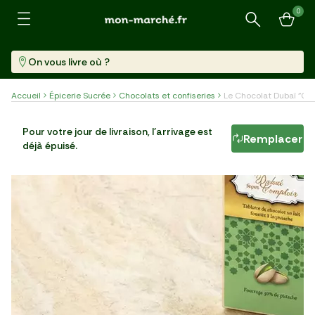
0
Recherche
On vous livre où ?
Accueil
Épicerie Sucrée
Chocolats et confiseries
Le Chocolat Dubaï "Co
Le Chocolat Dubaï "Comptoir du cacao"
Pour votre jour de livraison, l'arrivage est
Remplacer
déjà épuisé.
Tablette (100 G)
99,90 €/kg