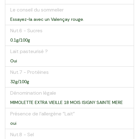
Le conseil du sommelier
Essayez-la avec un Valençay rouge.
Nut.6 - Sucres
0.1g/100g
Lait pasteurisé ?
Oui
Nut.7 - Protéines
32g/100g
Dénomination légale
MIMOLETTE EXTRA VIEILLE 18 MOIS ISIGNY SAINTE MERE
Présence de l'allergène "Lait"
oui
Nut.8 - Sel