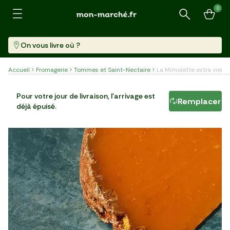
0
Recherche
On vous livre où ?
Accueil
Fromagerie
Tommes et Saint-Nectaire
La Mimolette extra vieille
La Mimolette extra vieille
Pour votre jour de livraison, l'arrivage est
Remplacer
déjà épuisé.
Pièce (210 G)
33,20 €/kg