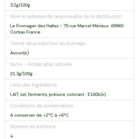
3.2g/100g
Nom et adresse du responsable de la distribution
Le Fromager des Halles - 75 rue Marcel Mérieux 69960
Corbas France
Terroir de production du fromage
Aucun(e)
Nut.4 - Acides gras saturés
21.3g/100g
Liste des ingrédients
LAIT, sel, ferments, présure, colorant : E160b(ii).
Conditions de conservation
A conserver de +2°C à +6°C
Nombre de portions
4