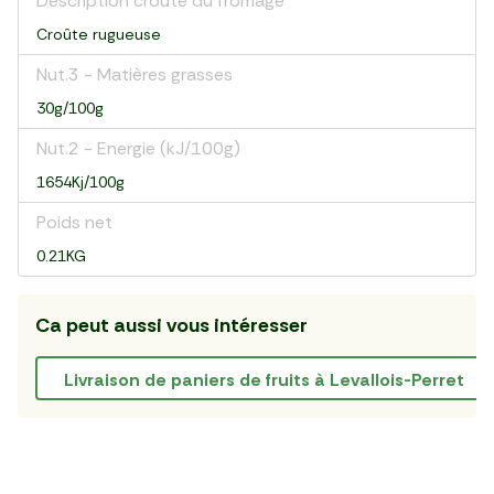
Description croûte du fromage
Croûte rugueuse
Nut.3 - Matières grasses
30g/100g
Nut.2 - Energie (kJ/100g)
1654Kj/100g
Poids net
0.21KG
Ca peut aussi vous intéresser
Livraison de paniers de fruits à Levallois-Perret