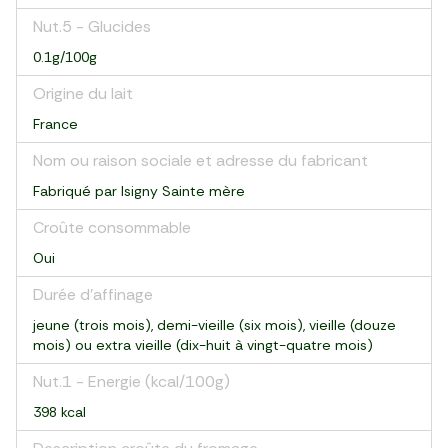
Nut.5 - Glucides
0.1g/100g
Origine du lait
France
Nom ou raison sociale et adresse du fabricant
Fabriqué par Isigny Sainte mère
Croûte consommable
Oui
Durée d'affinage
jeune (trois mois), demi-vieille (six mois), vieille (douze
mois) ou extra vieille (dix-huit à vingt-quatre mois)
Nut.1 - Energie (kcal/100g)
398 kcal