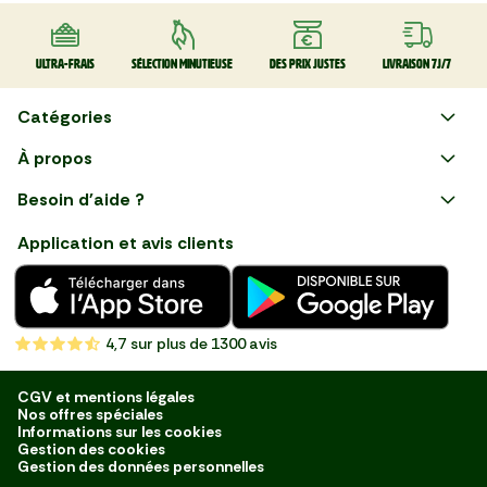
Ultra-frais
Sélection minutieuse
Des prix justes
Livraison 7J/7
Catégories
Faire ses courses en ligne
À propos
Apéro
Besoin d'aide ?
Courses en ligne avec Mon
Plaisirs d'été
Nous suivre
Marché : Alliez gain de temps
Application et avis clients
et savoir-faire français en
Nouveautés
choisissant notre service de
livraison de produits frais et
Fruits
de qualité, livrés directement
chez vous. Une expérience
Légumes
de courses en ligne pensée
4,7
sur plus de 1300 avis
pour vous.
Boucherie
Charcuterie
CGV et mentions légales
Nos offres spéciales
Poissonnerie
Informations sur les cookies
Gestion des cookies
Fromagerie
Gestion des données personnelles