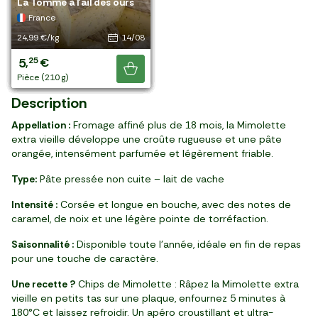
La Mimolette extra vieille
croûte naturelle
Le Langres AOP fermier
L'Ossau-Iraty AOP
La Tomme de Savoie IGP
Le Saint Nectaire AOP
IGP
Le Laguiole AOP d'estive
monts d'Ardèche
brebis
La Tomme à l'ail des ours
a plus, il y en a
Pays-Bas
France
France
France
France
France
France
France
France
France
France
encore !
29,99 €/kg
19,73 €/kg
42,45 €/kg
30,99 €/kg
19,99 €/kg
26,99 €/kg
15,99 €/kg
31,19 €/kg
26,73 €/kg
29,99 €/kg
24,99 €/kg
18/08
19/08
17/08
19/08
17/08
18/08
19/08
18/08
14/08
6
5
8
8
4
5
3
6
6
6
5
00
33
49
06
40
40
52
86
42
60
25
,
,
,
,
,
,
,
,
,
,
,
€
€
€
€
€
€
€
€
€
€
€
Je découvre
pièce (200 g)
pièce (270 g)
pièce (200 g)
pièce (260 g)
pièce (220 g)
pièce (200 g)
pièce (220 g)
pièce (220 g)
pièce (240 g)
pièce (220 g)
pièce (210 g)
Description
Appellation :
Fromage affiné plus de 18 mois, la Mimolette
extra vieille développe une croûte rugueuse et une pâte
orangée, intensément parfumée et légèrement friable.
Type:
Pâte pressée non cuite – lait de vache
Intensité :
Corsée et longue en bouche, avec des notes de
caramel, de noix et une légère pointe de torréfaction.
Saisonnalité :
Disponible toute l’année, idéale en fin de repas
pour une touche de caractère.
Une recette ?
Chips de Mimolette : Râpez la Mimolette extra
vieille en petits tas sur une plaque, enfournez 5 minutes à
180°C et laissez refroidir. Un apéro croustillant et ultra-