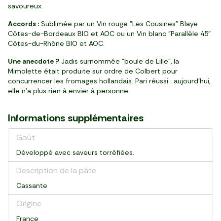
savoureux.
Accords :
Sublimée par un Vin rouge "Les Cousines" Blaye
Côtes-de-Bordeaux BIO et AOC ou un Vin blanc "Parallèle 45"
Côtes-du-Rhône BIO et AOC.
Une anecdote ?
Jadis surnommée "boule de Lille", la
Mimolette était produite sur ordre de Colbert pour
concurrencer les fromages hollandais. Pari réussi : aujourd’hui,
elle n’a plus rien à envier à personne.
Informations supplémentaires
Goût
Développé avec saveurs torréfiées.
Description de la pâte
Cassante
Origine
France