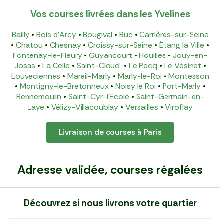
Vos courses livrées dans les Yvelines
Bailly
•
Bois d'Arcy
•
Bougival
•
Buc
•
Carrières-sur-Seine
•
Chatou
•
Chesnay
•
Croissy-sur-Seine
•
Étang la Ville
•
Fontenay-le-Fleury
•
Guyancourt
•
Houilles
•
Jouy-en-
Josas
•
La Celle
•
Saint-Cloud
•
Le Pecq
•
Le Vésinet
•
Louveciennes
•
Mareil-Marly
•
Marly-le-Roi
•
Montesson
•
Montigny-le-Bretonneux
•
Noisy le Roi
•
Port-Marly
•
Rennemoulin
•
Saint-Cyr-l'Ecole
•
Saint-Germain-en-
Laye
•
Vélizy-Villacoublay
•
Versailles
•
Viroflay
Livraison de courses à Paris
Adresse validée, courses régalées
Découvrez si nous livrons votre quartier