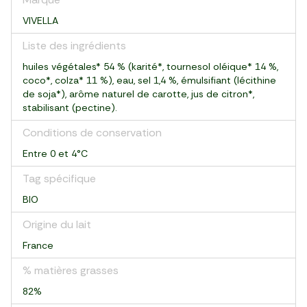
VIVELLA
Liste des ingrédients
huiles végétales* 54 % (karité*, tournesol oléique* 14 %,
coco*, colza* 11 %), eau, sel 1,4 %, émulsifiant (lécithine
de soja*), arôme naturel de carotte, jus de citron*,
stabilisant (pectine).
Conditions de conservation
Entre 0 et 4°C
Tag spécifique
BIO
Origine du lait
France
% matières grasses
82%