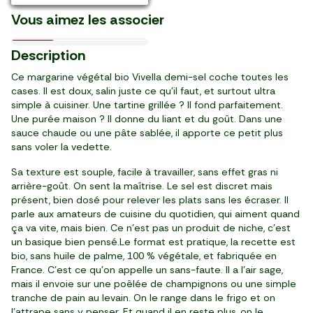
France
France
Le Miel de fleurs
breakfast
fruits
Dordogne
Le Café tacana en capsule
orange sanguine
romana
Vous aimez les associer
13,16 €/kg
1,29 €/l
39,80 €/kg
2,99 €/l
13,75 €/kg
10,13 €/kg
7,96 €/kg
59,82 €/kg
4,18 €/kg
3,29 €/l
2,99 €/kg
06/11
Pré-cuit
Intensité 8/10
Nouveau
3
1
1
2
5
3
1
3
2
3
2
29
29
99
99
50
19
79
29
09
29
99
Description
,
,
,
,
,
,
,
,
,
,
,
€
€
€
€
€
€
€
€
€
€
€
pot (250 g)
brique (1 l)
25 sachets (50 g)
bouteille (1 l)
pièce (400 g)
pot (315 g)
paquet (225 g)
10 capsules (55 g)
sachet (500 g)
bouteille (1 l)
paquet (1 kg)
Ce margarine végétal bio Vivella demi-sel coche toutes les
cases. Il est doux, salin juste ce qu’il faut, et surtout ultra
simple à cuisiner. Une tartine grillée ? Il fond parfaitement.
Une purée maison ? Il donne du liant et du goût. Dans une
sauce chaude ou une pâte sablée, il apporte ce petit plus
sans voler la vedette.
Sa texture est souple, facile à travailler, sans effet gras ni
arrière-goût. On sent la maîtrise. Le sel est discret mais
présent, bien dosé pour relever les plats sans les écraser. Il
parle aux amateurs de cuisine du quotidien, qui aiment quand
ça va vite, mais bien. Ce n’est pas un produit de niche, c’est
un basique bien pensé.Le format est pratique, la recette est
bio, sans huile de palme, 100 % végétale, et fabriquée en
France. C’est ce qu’on appelle un sans-faute. Il a l’air sage,
mais il envoie sur une poêlée de champignons ou une simple
tranche de pain au levain. On le range dans le frigo et on
l’attrape sans y penser. Et quand il en reste plus, on le