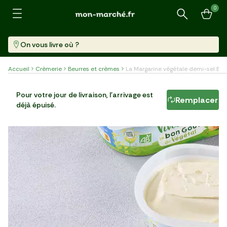
0
Recherche
On vous livre où ?
Accueil
Crèmerie
Beurres et crèmes
La Margarine végétale demi-sel BIO
La Margarine végétale demi-sel BIO
Pour votre jour de livraison, l'arrivage est
Remplacer
déjà épuisé.
Pièce (275 G)
18,15 €/kg