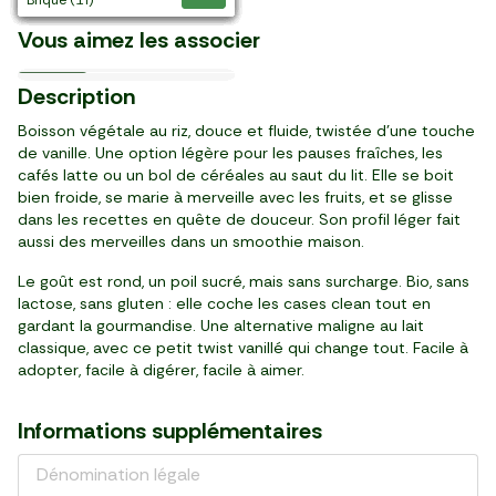
Le Muesli croustillant aux
La Pâte à tartiner
Les Biscotti Brutti e Buoni
La Confiture de fraise de
La Farine T45 "Molino
élaborée en France
France
deux chocolats
speculoos creamy
à la noisette
Dordogne
Signetti"
Vous aimez les associer
8,87 €/kg
20,21 €/kg
9,73 €/kg
32,42 €/kg
10,13 €/kg
68,29 €/kg
3,59 €/kg
1,15 €/kg
5,61 €/kg
07/09
06/09
Prix Malin
3
3
3
3
3
2
2
1
1
99
84
99
89
19
39
88
15
29
Description
,
,
,
,
,
,
,
,
,
€
€
€
€
€
€
€
€
€
sachet (450 g)
4 sachets (190 g)
pot (410 g)
paquet (120 g)
pot (315 g)
barre (35 g)
par 4 (800 g)
paquet (1 kg)
pièce (230 g)
Boisson végétale au riz, douce et fluide, twistée d’une touche
de vanille. Une option légère pour les pauses fraîches, les
cafés latte ou un bol de céréales au saut du lit. Elle se boit
bien froide, se marie à merveille avec les fruits, et se glisse
dans les recettes en quête de douceur. Son profil léger fait
aussi des merveilles dans un smoothie maison.
Le goût est rond, un poil sucré, mais sans surcharge. Bio, sans
lactose, sans gluten : elle coche les cases clean tout en
gardant la gourmandise. Une alternative maligne au lait
classique, avec ce petit twist vanillé qui change tout. Facile à
adopter, facile à digérer, facile à aimer.
Informations supplémentaires
Dénomination légale