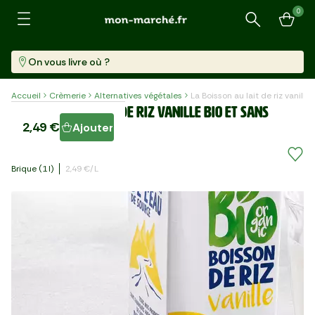
0
Recherche
On vous livre où ?
Accueil
Crèmerie
Alternatives végétales
La Boisson au lait de riz vanille
La Boisson au lait de riz vanille BIO et sans
2,49 €
Ajouter
gluten
Brique (1 L)
2,49 €/l