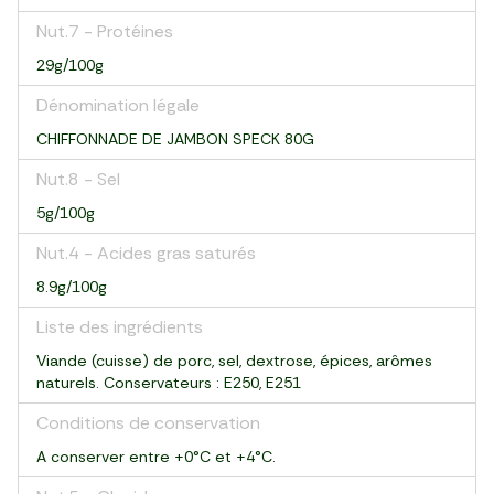
Nut.7 - Protéines
29g/100g
Dénomination légale
CHIFFONNADE DE JAMBON SPECK 80G
Nut.8 - Sel
5g/100g
Nut.4 - Acides gras saturés
8.9g/100g
Liste des ingrédients
Viande (cuisse) de porc, sel, dextrose, épices, arômes
naturels. Conservateurs : E250, E251
Conditions de conservation
A conserver entre +0°C et +4°C.