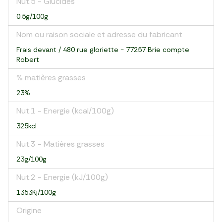
Nut.5 - Glucides
0.5g/100g
Nom ou raison sociale et adresse du fabricant
Frais devant / 480 rue gloriette - 77257 Brie compte
Robert
% matières grasses
23%
Nut.1 - Energie (kcal/100g)
325kcl
Nut.3 - Matières grasses
23g/100g
Nut.2 - Energie (kJ/100g)
1353Kj/100g
Origine