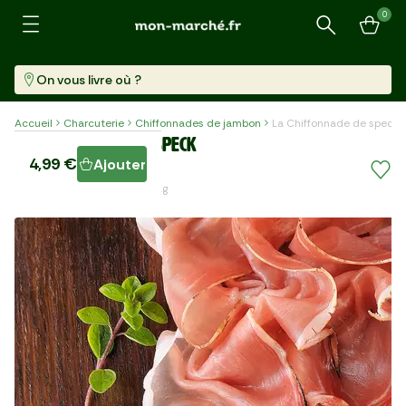
0
Recherche
On vous livre où ?
Accueil
Charcuterie
Chiffonnades de jambon
La Chiffonnade de speck
La Chiffonnade de speck
4,99 €
Ajouter
Barquette (80 G)
62,38 €/kg