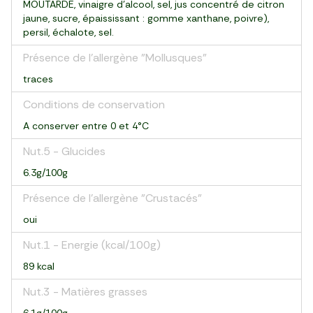
MOUTARDE, vinaigre d'alcool, sel, jus concentré de citron
jaune, sucre, épaississant : gomme xanthane, poivre),
persil, échalote, sel.
Présence de l'allergène "Mollusques"
traces
Conditions de conservation
A conserver entre 0 et 4°C
Nut.5 - Glucides
6.3g/100g
Présence de l'allergène "Crustacés"
oui
Nut.1 - Energie (kcal/100g)
89 kcal
Nut.3 - Matières grasses