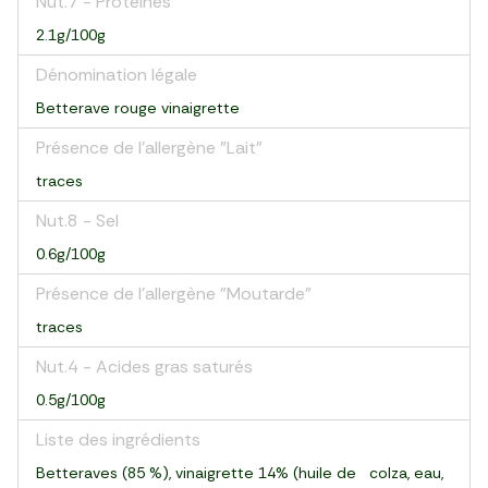
Nut.7 - Protéines
2.1g/100g
Dénomination légale
Betterave rouge vinaigrette
Présence de l'allergène "Lait"
traces
Nut.8 - Sel
0.6g/100g
Présence de l'allergène "Moutarde"
traces
Nut.4 - Acides gras saturés
0.5g/100g
Liste des ingrédients
Betteraves (85 %), vinaigrette 14% (huile de colza, eau,