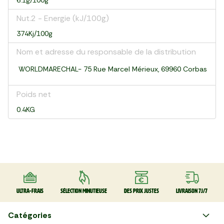
6.1g/100g
Nut.2 - Energie (kJ/100g)
374Kj/100g
Nom et adresse du responsable de la distribution
WORLDMARECHAL- 75 Rue Marcel Mérieux, 69960 Corbas
Poids net
0.4KG
Ultra-frais
Sélection minutieuse
Des prix justes
Livraison 7J/7
Catégories