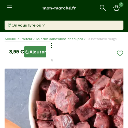
0
Recherche
On vous livre où ?
Accueil
Traiteur
Salades sandwichs et soupes
La Betterave rouge
La Betterave rouge
3,99 €
Ajouter
Barquette (400 G)
9,98 €/kg