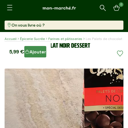
0
Recherche
On vous livre où ?
Accueil
Épicerie Sucrée
Farines et pâtisseries
Les Palets de chocolat no
Les Palets de chocolat noir dessert
5,99 €
Ajouter
Sachet (200 G)
29,95 €/kg