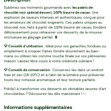
tube (300 g)
flacon (20 ml)
pot (400 g)
pièce (230 g)
pièce (250 g)
pot (400 g)
barquette (125 g)
par 4 (880 g)
barquette (200 g)
sachet (300 g)
pièce (340 g)
pack de 12 (1,08 kg)
sachet (80 g)
sachet (200 g)
pièce (100 g)
pièce (130 g)
Sublimez vos moments gourmands avec
les palets de
chocolat noir spécial dessert, 100% beurre de cacao
. Une
explosion de saveurs intenses et authentiques, conçue pour
les amateurs de chocolat exigeants. Ces palets uniques au
chocolat noir, faits à partir de 100% beurre de cacao, fondent
délicieusement pour rehausser vos desserts, de la mousse
onctueuse au glaçage parfait. 🍫
💡 Conseils d’utilisation
: Idéal pour vos ganaches, fondues ou
simplement à croquer. Faites fondre doucement au bain-
marie ou utilisez-les comme touche finale sur vos pâtisseries
maison. Laissez libre cours à votre créativité culinaire !
💡 Conseils de conservation
: Conservez-les dans un endroit
frais et sec (18-20°C) et à l’abri de la lumière pour préserver
toute leur richesse aromatique et leur texture parfaite.
Prêt(e) à transformer vos desserts en véritables œuvres d’art
chocolatées ? Découvrez-les dès maintenant ! ✨
Informations supplémentaires