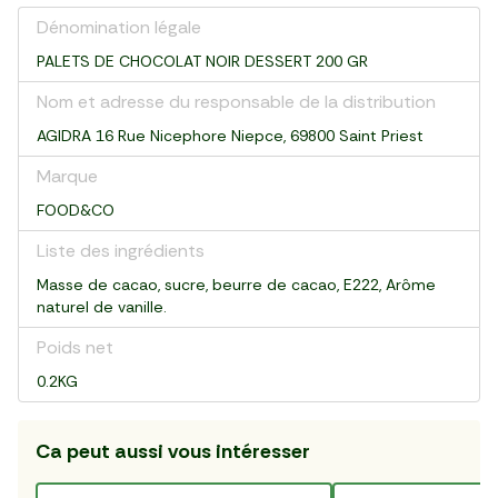
Dénomination légale
PALETS DE CHOCOLAT NOIR DESSERT 200 GR
Nom et adresse du responsable de la distribution
AGIDRA 16 Rue Nicephore Niepce, 69800 Saint Priest
Marque
FOOD&CO
Liste des ingrédients
Masse de cacao, sucre, beurre de cacao, E222, Arôme
naturel de vanille.
Poids net
0.2KG
Ca peut aussi vous intéresser