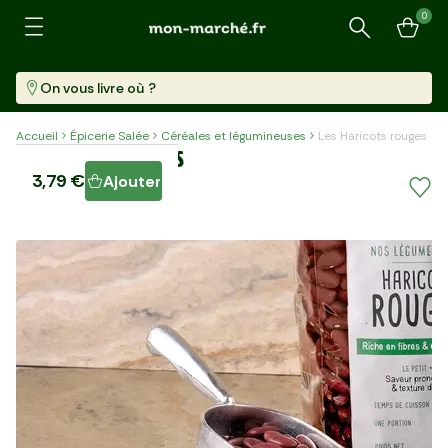
0
Recherche
On vous livre où ?
Accueil
Épicerie Salée
Céréales et légumineuses
Les Haricots rouges
Les Haricots rouges
3,79 €
Ajouter
Sachet (1 Kg)
3,79 €/kg