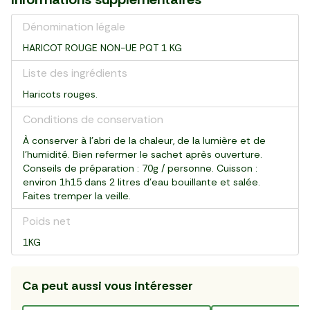
flacon (30 g)
filet (500 g)
sachet (1 kg)
2 pièces (≈500g)
pot (300 g)
pack de 3 (600 ml)
bouteille (225 ml)
pot (200 g)
250 g (≈8 pièces)
bocal (350 g)
barquette (130 g)
bocal (140 g)
conserve (420 g)
Dénomination légale
HARICOT ROUGE NON-UE PQT 1 KG
Liste des ingrédients
Haricots rouges.
Conditions de conservation
À conserver à l'abri de la chaleur, de la lumière et de
l'humidité. Bien refermer le sachet après ouverture.
Conseils de préparation : 70g / personne. Cuisson :
environ 1h15 dans 2 litres d'eau bouillante et salée.
Faites tremper la veille.
Poids net
1KG
Ca peut aussi vous intéresser