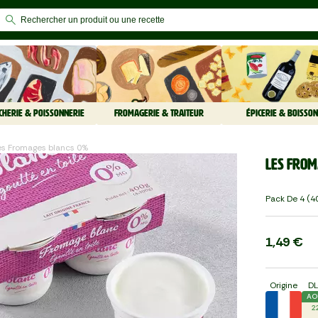
CHERIE & POISSONNERIE
FROMAGERIE & TRAITEUR
ÉPICERIE & BOISSON
Les Fromages blancs 0%
Les From
Pack De 4 (40
1,49 €
Origine
D
AO
2