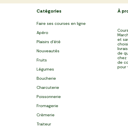
Catégories
À pr
Faire ses courses en ligne
Cours
Apéro
March
et sa
Plaisirs d'été
chois
livra
Nouveautés
de qu
chez 
Fruits
de co
pour 
Légumes
Boucherie
Charcuterie
Poissonnerie
Fromagerie
Crèmerie
Traiteur