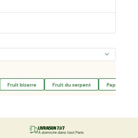
fruit bizarre
fruit du serpent
papaye
Livraison 7J/7
À domicile dans tout Paris