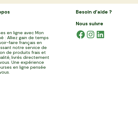
opos
Besoin d'aide ?
Nous suivre
es en ligne avec Mon
é : Alliez gain de temps
voir-faire français en
issant notre service de
ison de produits frais et
alité, livrés directement
vous. Une expérience
urses en ligne pensée
vous.