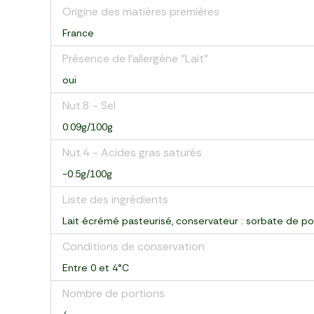
Origine des matières premières
France
Présence de l'allergène "Lait"
oui
Nut.8 - Sel
0.09g/100g
Nut.4 - Acides gras saturés
-0.5g/100g
Liste des ingrédients
Lait écrémé pasteurisé, conservateur : sorbate de po
Conditions de conservation
Entre 0 et 4°C
Nombre de portions