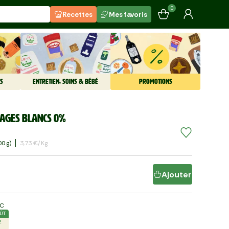
0
Recettes
Mes favoris
S
ENTRETIEN, SOINS & BÉBÉ
PROMOTIONS
ages blancs 0%
0 G)
3,73 €/kg
Ajouter
LC
ÛT
2