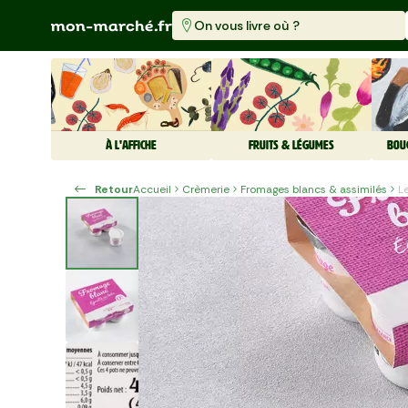
On vous livre où ?
À L'AFFICHE
FRUITS & LÉGUMES
BOU
Retour
Accueil
Crèmerie
Fromages blancs & assimilés