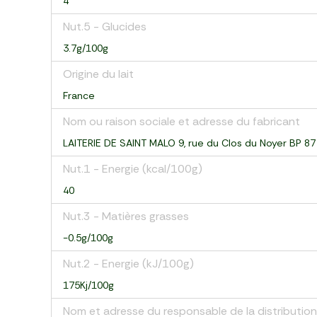
4
Nut.5 - Glucides
3.7g/100g
Origine du lait
France
Nom ou raison sociale et adresse du fabricant
LAITERIE DE SAINT MALO 9, rue du Clos du Noyer BP 
Nut.1 - Energie (kcal/100g)
40
Nut.3 - Matières grasses
-0.5g/100g
Nut.2 - Energie (kJ/100g)
175Kj/100g
Nom et adresse du responsable de la distribution