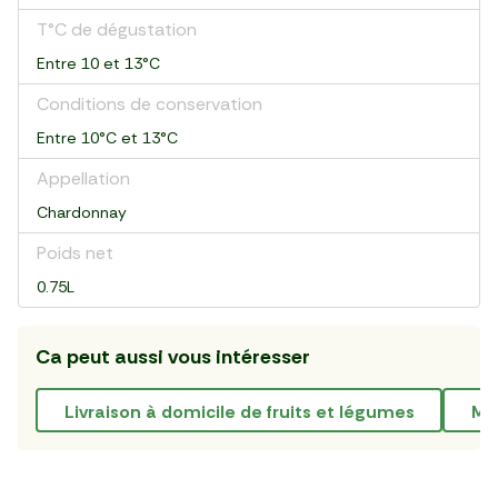
T°C de dégustation
Entre 10 et 13°C
Conditions de conservation
Entre 10°C et 13°C
Appellation
Chardonnay
Poids net
0.75L
Ca peut aussi vous intéresser
livraison à domicile de fruits et légumes
m