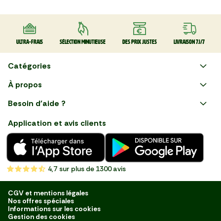
Ultra-frais
Sélection minutieuse
Des prix justes
Livraison 7J/7
Catégories
Faire ses courses en ligne
À propos
Apéro
Besoin d'aide ?
Courses en ligne avec Mon
Plaisirs d'été
Nous suivre
Marché : Alliez gain de temps
Application et avis clients
et savoir-faire français en
Nouveautés
choisissant notre service de
livraison de produits frais et
Fruits
de qualité, livrés directement
chez vous. Une expérience
Légumes
de courses en ligne pensée
4,7
sur plus de 1300 avis
pour vous.
Boucherie
Charcuterie
CGV et mentions légales
Nos offres spéciales
Poissonnerie
Informations sur les cookies
Gestion des cookies