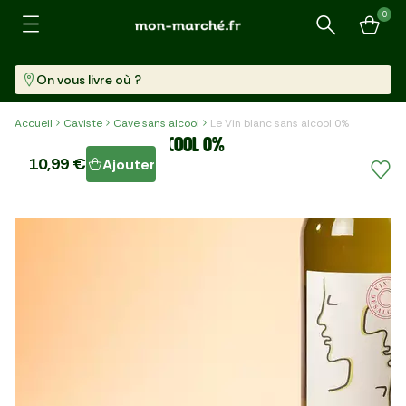
0
Recherche
On vous livre où ?
Accueil
Caviste
Cave sans alcool
Le Vin blanc sans alcool 0%
Le Vin blanc sans alcool 0%
10,99 €
Ajouter
Bouteille (750 Ml)
14,65 €/l