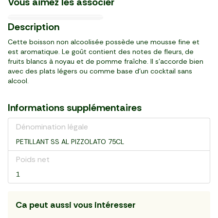
Vous aimez les associer
11,07 €/kg
25,13 €/kg
49,88 €/kg
19,97 €/kg
25,93 €/kg
34,90 €/kg
24,39 €/kg
22,79 €/kg
24,05 €/kg
30/08
12/10
27/10
BIO
2
2
3
6
3
3
4
3
5
99
89
99
99
89
49
39
19
05
Description
,
,
,
,
,
,
,
,
,
€
€
€
€
€
€
€
€
€
sachet (270 g)
pot (115 g)
barquette (80 g)
sachet (350 g)
barquette (150 g)
14 tranches (100 g)
pot (180 g)
8 pièces (140 g)
pack de 3 (210 g)
Cette boisson non alcoolisée possède une mousse fine et
est aromatique. Le goût contient des notes de fleurs, de
fruits blancs à noyau et de pomme fraîche. Il s'accorde bien
avec des plats légers ou comme base d'un cocktail sans
alcool.
Informations supplémentaires
Dénomination légale
PETILLANT SS AL PIZZOLATO 75CL
Poids net
1
Ca peut aussi vous intéresser