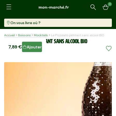
0
Recherche
On vous livre où ?
Accueil
Boissons
Mocktails
Le Pizzolato pétillant sans alcool BIO
Le Pizzolato pétillant sans alcool BIO
7,89 €
Ajouter
Bouteille (750ml)