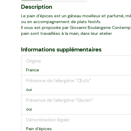
Vin de France
Prix Malin
Dès 6 mois
5
3
3
1
2
3
1
2
1
3
95
19
29
99
99
19
39
39
99
99
Description
,
,
,
,
,
,
,
,
,
,
€
€
€
€
€
€
€
€
€
€
bouteille (750 ml)
pot (315 g)
pot (250 g)
25 sachets (50 g)
pièce (150 g)
sachet (100 g)
pack de 4 (400 g)
sachet (110 g)
pack de 4 (360 g)
conserve (400 ml)
Le pain d’épices est un gâteau moelleux et parfumé, mê
ou en accompagnement de plats festifs.
Il vous est proposée par Giovanni Boulangerie Contempora
pain sont travaillées à la main, dans leur atelier.
Informations supplémentaires
Origine
France
Présence de l'allergène "Œufs"
oui
Présence de l'allergène "Gluten"
oui
Dénomination légale
Pain d'épices