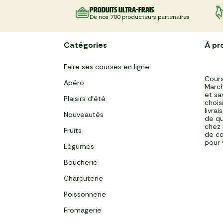
Produits ultra-frais
De nos 700 producteurs partenaires
Catégories
À pr
Faire ses courses en ligne
Cours
Apéro
March
et sa
Plaisirs d'été
chois
livra
Nouveautés
de qu
chez 
Fruits
de co
pour 
Légumes
Boucherie
Charcuterie
Poissonnerie
Fromagerie