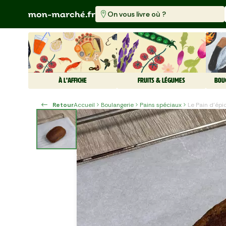
On vous livre où ?
À L'AFFICHE
FRUITS & LÉGUMES
BOU
Retour
Accueil
Boulangerie
Pains spéciaux
Le Pain d'épi