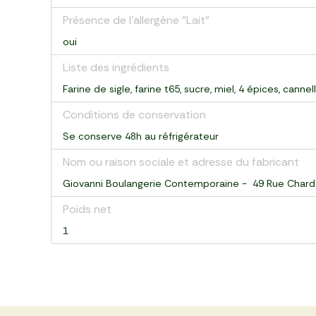
Présence de l'allergène "Lait"
oui
Liste des ingrédients
Farine de sigle, farine t65, sucre, miel, 4 épices, cannell
Conditions de conservation
Se conserve 48h au réfrigérateur
Nom ou raison sociale et adresse du fabricant
Giovanni Boulangerie Contemporaine - 49 Rue Chardo
Poids net
1