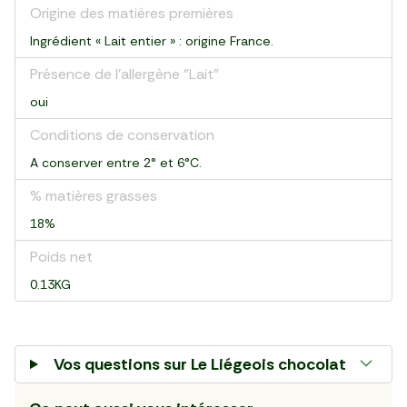
Origine des matières premières
Ingrédient « Lait entier » : origine France.
Présence de l'allergène "Lait"
oui
Conditions de conservation
A conserver entre 2° et 6°C.
% matières grasses
18%
Poids net
0.13KG
Vos questions sur
Le Liégeois chocolat