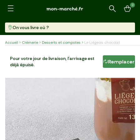
0
Recherche
On vous livre où ?
Accueil
Crèmerie
Desserts et compotes
Le Liégeois chocolat
Le Liégeois chocolat
Pour votre jour de livraison, l'arrivage est
Remplacer
déjà épuisé.
Pot (130 G)
16,08 €/kg