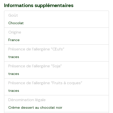
Informations supplémentaires
Goût
Chocolat
Origine
France
Présence de l'allergène "Œufs"
traces
Présence de l'allergène "Soja"
traces
Présence de l'allergène "Fruits à coques"
traces
Dénomination légale
Crème dessert au chocolat noir