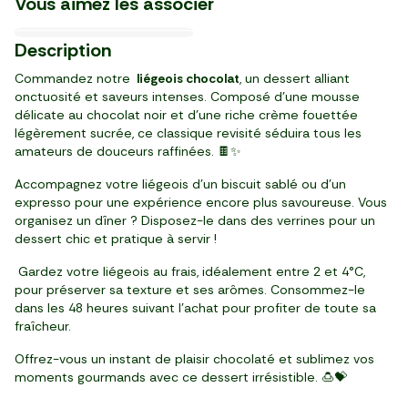
Vous aimez les associer
13,96 €/kg
32,42 €/kg
15,23 €/kg
7,54 €/kg
23,92 €/kg
69,90 €/kg
11,96 €/l
53,13 €/kg
16,63 €/kg
07/09
01/12
Nouveau
BIO
3
3
6
2
2
6
2
4
4
49
89
09
79
99
99
99
25
99
Description
,
,
,
,
,
,
,
,
,
€
€
€
€
€
€
€
€
€
tablette (80 g)
pièce (250 g)
paquet (120 g)
sachet (400 g)
bouteille (370 g)
sachet (125 g)
bocal (100 g)
bouteille (250 ml)
sachet (300 g)
Commandez notre
liégeois chocolat
, un dessert alliant
onctuosité et saveurs intenses. Composé d’une mousse
délicate au chocolat noir et d’une riche crème fouettée
légèrement sucrée, ce classique revisité séduira tous les
amateurs de douceurs raffinées. 🍫✨
Accompagnez votre liégeois d’un biscuit sablé ou d’un
expresso pour une expérience encore plus savoureuse. Vous
organisez un dîner ? Disposez-le dans des verrines pour un
dessert chic et pratique à servir !
Gardez votre liégeois au frais, idéalement entre 2 et 4°C,
pour préserver sa texture et ses arômes. Consommez-le
dans les 48 heures suivant l’achat pour profiter de toute sa
fraîcheur.
Offrez-vous un instant de plaisir chocolaté et sublimez vos
moments gourmands avec ce dessert irrésistible. 🍮💝