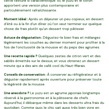
cette texture si caractéristique. Ici, le yuzu et le citron
apportent une version plus contemporaine et
particulièrement rafraîchissante.
Moment idéal :
Après un déjeuner un peu copieux, en dessert
d’été ou à la fin d’un dîner où l’on veut terminer sur quelque
chose de frais plutôt qu’un dessert trop pâtissier.
Astuce de dégustation :
Dégustez-le bien frais et mélangez
légèrement les couches au dernier moment pour profiter à la
fois de l’onctuosité de la mousse et du peps des agrumes.
Une recette rapide ?
Quelques zestes de citron vert et des
sablés émiettés sur le dessus, et vous obtenez un dessert
minute qui a des airs de café cool du Haut-Marais.
Conseils de conservation :
À conserver au réfrigérateur et à
déguster rapidement après ouverture pour préserver toute
la légèreté de la mousse.
Une anecdote ?
Le yuzu est un agrume japonais longtemps
réservé à la gastronomie et à la pâtisserie de chefs.
Aujourd’hui, il débarque même dans les desserts ultra frais du
quotidien. Comme quoi, le chic sait aussi très bien vivre en