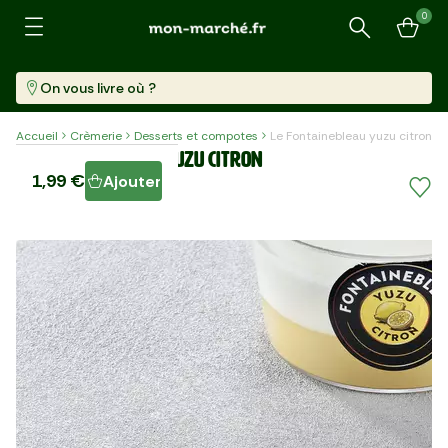
0
Recherche
On vous livre où ?
Accueil
Crèmerie
Desserts et compotes
Le Fontainebleau yuzu citron
Le Fontainebleau yuzu citron
1,99 €
Ajouter
Pot (90 G)
22,11 €/kg