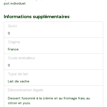
pot individuel.
Informations supplémentaires
Goût
0
Origine
France
Code emballeur
0
Type de lait
Lait de vache
Dénomination légale
Dessert foisonné à la crème et au fromage frais, au
citron et yuzu.