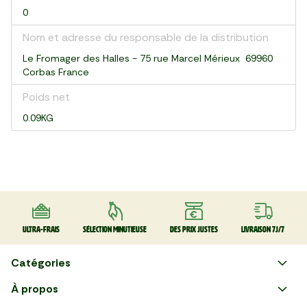
0
Nom et adresse du responsable de la distribution
Le Fromager des Halles - 75 rue Marcel Mérieux 69960
Corbas France
Poids net
0.09KG
Ultra-frais
Sélection minutieuse
Des prix justes
Livraison 7J/7
Catégories
Faire ses courses en ligne
À propos
Apéro