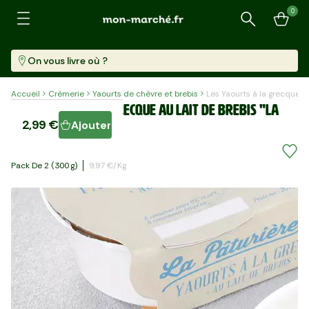
0
Recherche
On vous livre où ?
Accueil
Crèmerie
Yaourts de chèvre et brebis
Les Yaourts à la grecque au
Les Yaourts à la grecque au lait de brebis "La
2,99 €
Ajouter
Pâturière"
Pack De 2 (300 G)
9,97 €/kg