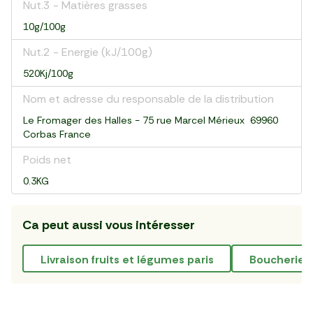
Nut.3 - Matières grasses
10g/100g
Nut.2 - Energie (kJ/100g)
520Kj/100g
Nom et adresse du responsable de la distribution
Le Fromager des Halles - 75 rue Marcel Mérieux 69960
Corbas France
Poids net
0.3KG
Ca peut aussi vous intéresser
livraison fruits et légumes paris
Boucherie e