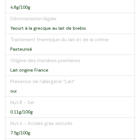
4.8g/100g
Dénomination légale
Yaourt à la grecque au lait de brebis
Traitement thermique du lait et de la crème
Pasteurisé
Origine des matières premières
Lait origine France
Présence de l'allergène "Lait"
oui
Nut.8 - Sel
0.11g/100g
Nut.4 - Acides gras saturés
7.5g/100g