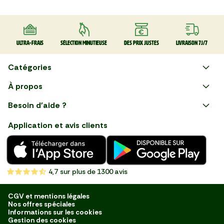
Ultra-frais
Sélection minutieuse
Des prix justes
Livraison 7J/7
Catégories
Faire ses courses en ligne
À propos
Apéro
Besoin d'aide ?
Courses en ligne avec Mon
Plaisirs d'été
Nous suivre
Marché : Alliez gain de temps
Application et avis clients
et savoir-faire français en
Nouveautés
choisissant notre service de
livraison de produits frais et
Fruits
de qualité, livrés directement
chez vous. Une expérience
Légumes
de courses en ligne pensée
4,7
sur plus de 1300 avis
pour vous.
Boucherie
Charcuterie
CGV et mentions légales
Nos offres spéciales
Poissonnerie
Informations sur les cookies
Gestion des cookies