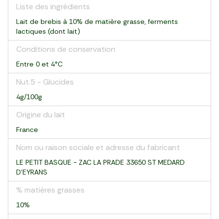
Liste des ingrédients
Lait de brebis à 10% de matière grasse, ferments
lactiques (dont lait)
Conditions de conservation
Entre 0 et 4°C
Nut.5 - Glucides
4g/100g
Origine du lait
France
Nom ou raison sociale et adresse du fabricant
LE PETIT BASQUE - ZAC LA PRADE 33650 ST MEDARD
D’EYRANS
% matières grasses
10%