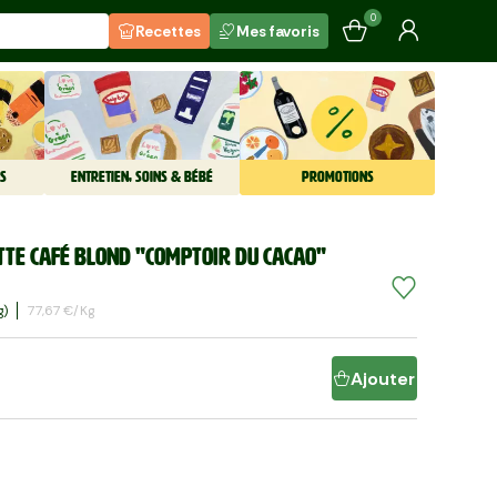
0
Recettes
Mes favoris
S
ENTRETIEN, SOINS & BÉBÉ
PROMOTIONS
tte café blond "Comptoir du cacao"
G)
77,67 €/kg
Ajouter