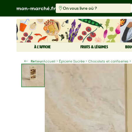
On vous livre où ?
À L'AFFICHE
FRUITS & LÉGUMES
BOU
Retour
Accueil
Épicerie Sucrée
Chocolats et confiseries