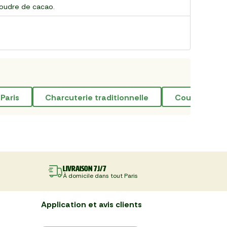
poudre de cacao.
 Paris
charcuterie traditionnelle
course anti-
Livraison 7J/7
À domicile dans tout Paris
Application et avis clients