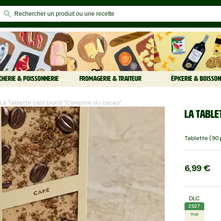
CHERIE & POISSONNERIE
FROMAGERIE & TRAITEUR
ÉPICERIE & BOISSON
La Tablette café blond "Comptoir du cacao"
La Table
Tablette (90 
6,99 €
DLC
2027
mai