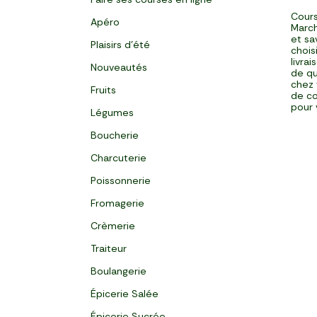
Cours
Apéro
March
et sa
Plaisirs d'été
chois
livra
Nouveautés
de qu
chez 
Fruits
de co
pour 
Légumes
Boucherie
Charcuterie
Poissonnerie
Fromagerie
Crèmerie
Traiteur
Boulangerie
Épicerie Salée
Épicerie Sucrée