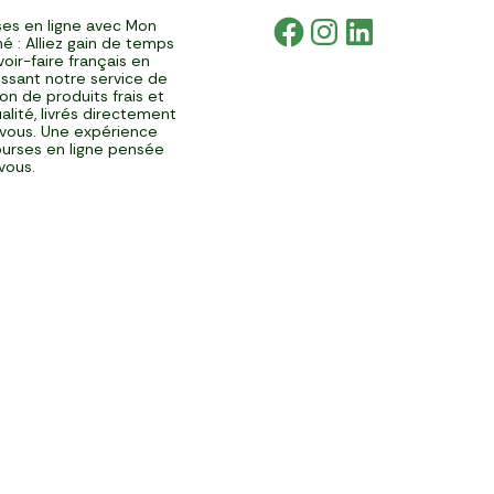
es en ligne avec Mon
é : Alliez gain de temps
voir-faire français en
issant notre service de
ison de produits frais et
alité, livrés directement
vous. Une expérience
urses en ligne pensée
vous.