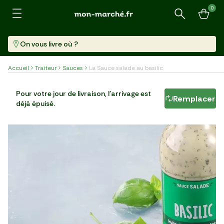
0
Recherche
On vous livre où ?
Accueil
Traiteur
Sauces
La Sauce salade au basilic
La Sauce salade au basilic
Pour votre jour de livraison, l'arrivage est
Remplacer
déjà épuisé.
Bouteille (190 Ml)
16,26 €/l