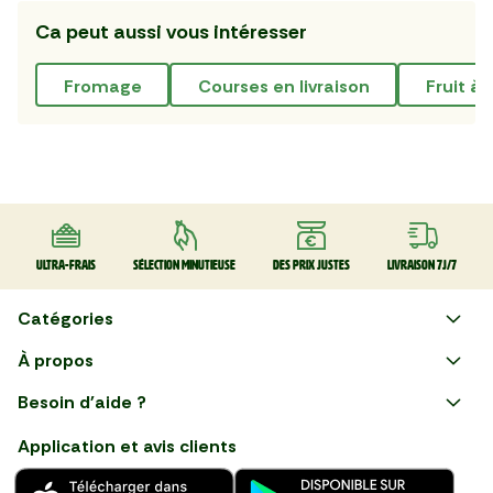
Ca peut aussi vous intéresser
fromage
courses en livraison
fruit à
Ultra-frais
Sélection minutieuse
Des prix justes
Livraison 7J/7
Catégories
Faire ses courses en ligne
À propos
Apéro
Besoin d'aide ?
Courses en ligne avec Mon
Plaisirs d'été
Nous suivre
Marché : Alliez gain de temps
Application et avis clients
et savoir-faire français en
Nouveautés
choisissant notre service de
livraison de produits frais et
Fruits