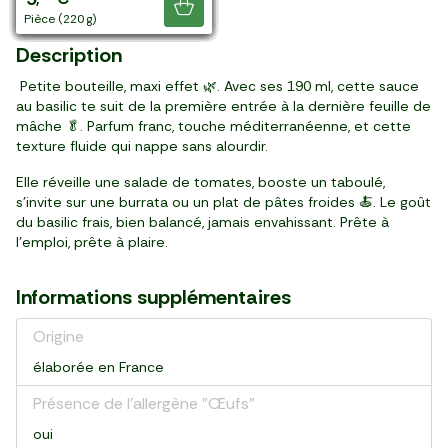
Je découvre
bouteille (190 ml)
pot (110 g)
bouteille (190 ml)
pot (200 g)
bouteille (190 ml)
bouteille (190 ml)
pot (200 g)
bouteille (100 ml)
pot (110 g)
sachet (100 g)
pot (110 g)
bouteille (100 ml)
sachet (100 g)
bouteille (100 ml)
pot (110 g)
pièce (220 g)
Description
Petite bouteille, maxi effet 🌿. Avec ses 190 ml, cette sauce
au basilic te suit de la première entrée à la dernière feuille de
mâche 🥬. Parfum franc, touche méditerranéenne, et cette
texture fluide qui nappe sans alourdir.
Elle réveille une salade de tomates, booste un taboulé,
s’invite sur une burrata ou un plat de pâtes froides 🍝. Le goût
du basilic frais, bien balancé, jamais envahissant. Prête à
l’emploi, prête à plaire.
Informations supplémentaires
Origine
élaborée en France
Présence de l'allergène "Œufs"
oui