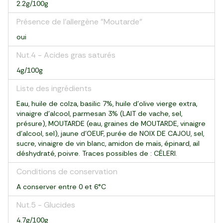
2.2g/100g
Présence de l'allergène "Moutarde"
oui
Nut.4 - Acides gras saturés
4g/100g
Liste des ingrédients
Eau, huile de colza, basilic 7%, huile d'olive vierge extra,
vinaigre d'alcool, parmesan 3% (LAIT de vache, sel,
présure), MOUTARDE (eau, graines de MOUTARDE, vinaigre
d'alcool, sel), jaune d'OEUF, purée de NOIX DE CAJOU, sel,
sucre, vinaigre de vin blanc, amidon de maïs, épinard, ail
déshydraté, poivre. Traces possibles de : CÉLERI.
Conditions de conservation
A conserver entre 0 et 6°C
Nut.5 - Glucides
4.7g/100g