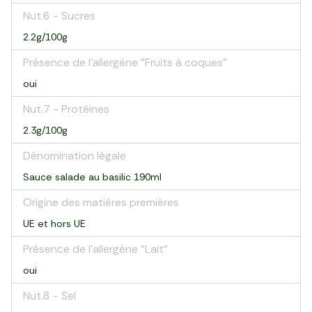
Nut.6 - Sucres
2.2g/100g
Présence de l'allergène "Fruits à coques"
oui
Nut.7 - Protéines
2.3g/100g
Dénomination légale
Sauce salade au basilic 190ml
Origine des matières premières
UE et hors UE
Présence de l'allergène "Lait"
oui
Nut.8 - Sel