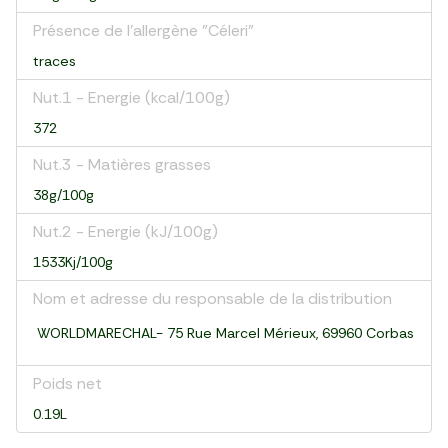
Présence de l'allergène "Céleri"
traces
Nut.1 - Energie (kcal/100g)
372
Nut.3 - Matières grasses
38g/100g
Nut.2 - Energie (kJ/100g)
1533Kj/100g
Nom et adresse du responsable de la distribution
WORLDMARECHAL- 75 Rue Marcel Mérieux, 69960 Corbas
Poids net
0.19L