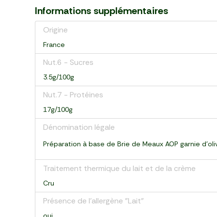
Informations supplémentaires
Origine
France
Nut.6 - Sucres
3.5g/100g
Nut.7 - Protéines
17g/100g
Dénomination légale
Préparation à base de Brie de Meaux AOP garnie d'ol
Traitement thermique du lait et de la crème
Cru
Présence de l'allergène "Lait"
oui