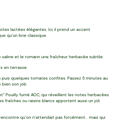
tes lactées élégantes. Ici, il prend un accent
ue qu’un brie classique.
aline et le romarin une fraîcheur herbacée subtile.
s en terrasse.
in puis quelques tomates confites. Passez 5 minutes au
 bien son job.
t" Pouilly fumé AOC, qui réveillent les notes herbacées
s fraîches ou raisins blancs apportent aussi un joli
e rencontre qu’on n’attendait pas forcément… mais qui