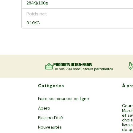
284Kj/100g
Poids net
0.19KG
Produits ultra-frais
De nos 700 producteurs partenaires
Catégories
À pr
Faire ses courses en ligne
Cours
Apéro
March
et sa
Plaisirs d'été
chois
livra
Nouveautés
de qu