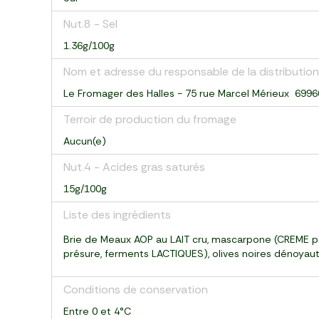
Nut.8 - Sel
1.36g/100g
Nom et adresse du responsable de la distribution
Le Fromager des Halles - 75 rue Marcel Mérieux 699
Terroir de production du fromage
Aucun(e)
Nut.4 - Acides gras saturés
15g/100g
Liste des ingrédients
Brie de Meaux AOP au LAIT cru, mascarpone (CREME past
présure, ferments LACTIQUES), olives noires dénoyautée
Conditions de conservation
Entre 0 et 4°C