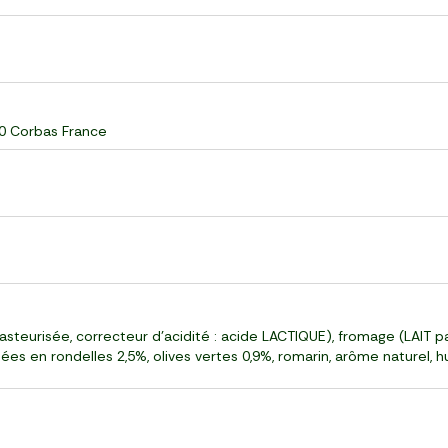
60 Corbas France
eurisée, correcteur d'acidité : acide LACTIQUE), fromage (LAIT pas
s en rondelles 2,5%, olives vertes 0,9%, romarin, arôme naturel, hui