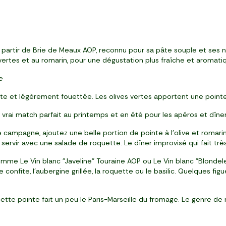
partir de Brie de Meaux AOP, reconnu pour sa pâte souple et ses no
rtes et au romarin, pour une dégustation plus fraîche et aromatiq
e
 et légèrement fouettée. Les olives vertes apportent une pointe s
 vrai match parfait au printemps et en été pour les apéros et dîner
e campagne, ajoutez une belle portion de pointe à l’olive et romar
servir avec une salade de roquette. Le dîner improvisé qui fait très
comme Le Vin blanc "Javeline" Touraine AOP ou Le Vin blanc "Blondele
nfite, l’aubergine grillée, la roquette ou le basilic. Quelques figue
cette pointe fait un peu le Paris-Marseille du fromage. Le genre d