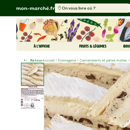
On vous livre où ?
À L'AFFICHE
FRUITS & LÉGUMES
BOU
Retour
Accueil
Fromagerie
Camemberts et pâtes molles