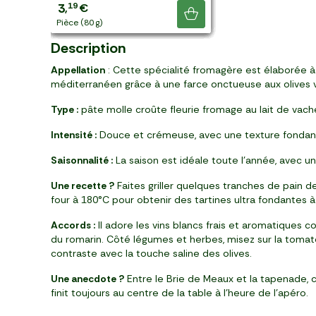
4
7
3
3
5
3
2
3
2
5
4
5
3
75
14
90
30
39
29
99
49
99
44
49
40
19
,
,
,
,
,
,
,
,
,
,
,
,
,
€
€
€
€
€
€
€
€
€
€
€
€
€
Je découvre
pièce (190 g)
pièce (170 g)
pièce (260 g)
pièce (150 g)
pièce (150 g)
pièce (70 g)
pièce (80 g)
pièce (100 g)
pièce (80 g)
pièce (240 g)
pièce (250 g)
pièce (270 g)
pièce (80 g)
Description
Appellation
: Cette spécialité fromagère est élaborée à 
méditerranéen grâce à une farce onctueuse aux olives ve
Type :
pâte molle croûte fleurie fromage au lait de vach
Intensité :
Douce et crémeuse, avec une texture fondante
Saisonnalité :
La saison est idéale toute l’année, avec un
Une recette ?
Faites griller quelques tranches de pain d
four à 180°C pour obtenir des tartines ultra fondantes à 
Accords :
Il adore les vins blancs frais et aromatiques 
du romarin. Côté légumes et herbes, misez sur la tomate co
contraste avec la touche saline des olives.
Une anecdote ?
Entre le Brie de Meaux et la tapenade, 
finit toujours au centre de la table à l’heure de l’apéro.