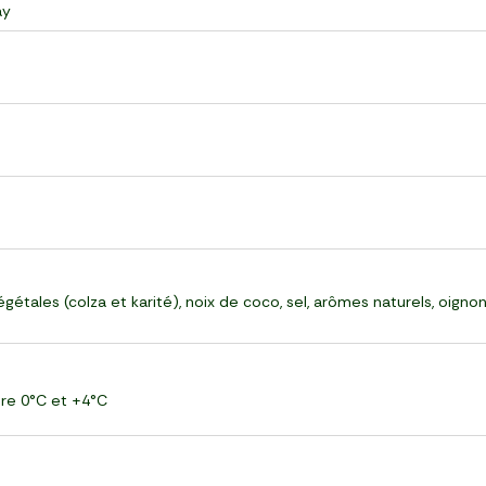
ay
gétales (colza et karité), noix de coco, sel, arômes naturels, oignon,
ntre 0°C et +4°C