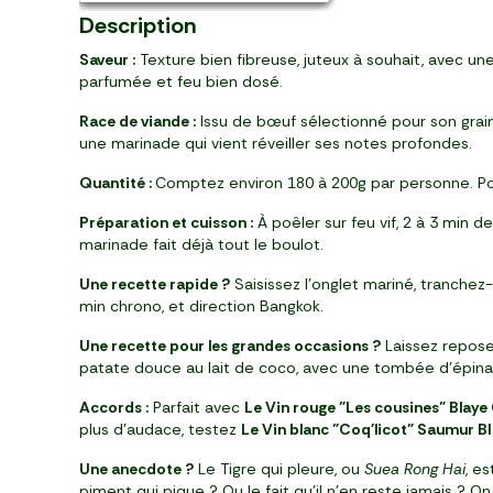
Description
Saveur :
Texture bien fibreuse, juteux à souhait, avec un
parfumée et feu bien dosé.
Race de viande :
Issu de bœuf sélectionné pour son grain s
une marinade qui vient réveiller ses notes profondes.
Quantité :
Comptez environ 180 à 200g par personne. Pou
Préparation et cuisson :
À poêler sur feu vif, 2 à 3 min d
marinade fait déjà tout le boulot.
Une recette rapide ?
Saisissez l’onglet mariné, tranchez-
min chrono, et direction Bangkok.
Une recette pour les grandes occasions ?
Laissez reposer
patate douce au lait de coco, avec une tombée d’épinard
Accords :
Parfait avec
Le Vin rouge "Les cousines" Bla
plus d’audace, testez
Le Vin blanc "Coq'licot" Saumur B
Une anecdote ?
Le Tigre qui pleure, ou
Suea Rong Hai
, e
piment qui pique ? Ou le fait qu’il n’en reste jamais ? O