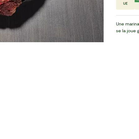
UE
Une marinad
se la joue