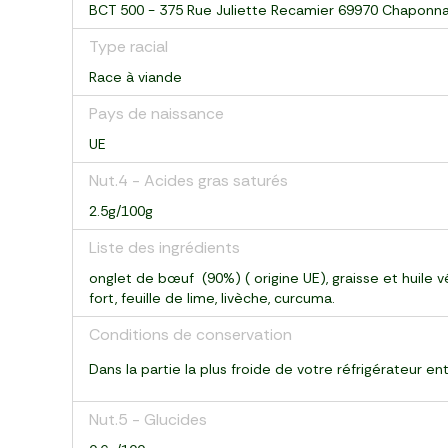
BCT 500 - 375 Rue Juliette Recamier 69970 Chaponn
Type racial
Race à viande
Pays de naissance
UE
Nut.4 - Acides gras saturés
2.5g/100g
Liste des ingrédients
onglet de bœuf (90%) ( origine UE), graisse et huile vé
fort, feuille de lime, livèche, curcuma.
Conditions de conservation
Dans la partie la plus froide de votre réfrigérateur e
Nut.5 - Glucides