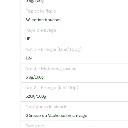
0.6g/100g
Tag spécifique
Sélection boucher
Pays d’élevage
UE
Nut.1 - Energie (kcal/100g)
124
Nut.3 - Matières grasses
5.6g/100g
Nut.2 - Energie (kJ/100g)
520Kj/100g
Catégorie de viande
Génisse ou Vache selon arrivage
Poids net