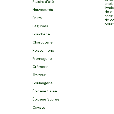
Plaisirs d'été
chois
livra
Nouveautés
de qu
chez 
Fruits
de co
pour 
Légumes
Boucherie
Charcuterie
Poissonnerie
Fromagerie
Crèmerie
Traiteur
Boulangerie
Épicerie Salée
Épicerie Sucrée
Caviste