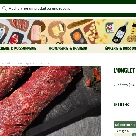
CHERIE & POISSONNERIE
FROMAGERIE & TRAITEUR
ÉPICERIE & BOISSON
e boeuf mariné Tigre qui pleure
L'Onglet
2 Pièces (240
9,60 €
Sélection 
Origine
A