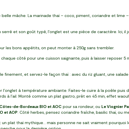
e belle mâche. La marinade thaï – coco, piment, coriandre et lime 
erré et son goût typé, l’onglet est une pièce de caractère. Ici, il j
r les bons appétits, on peut monter à 250g sans trembler.
e chaque côté pour une cuisson saignante, puis à laisser reposer 5 mi
le finement, et servez-le façon thaï : avec du riz gluant, une salad
 l’onglet à température ambiante. Faites-le cuire à la poêle puis d
s à l’ail. Monté comme un plat gastro, prêt en 45 min, effet waouh
ye Côtes-de-Bordeaux BIO et AOC
pour sa rondeur, ou
Le Viognier P
IO et AOP
. Côté herbes, pensez coriandre fraîche, basilic thaï, ou m
st un plat thaï mythique… mais personne ne sait vraiment pourquoi le
n penche pour la dernière option.