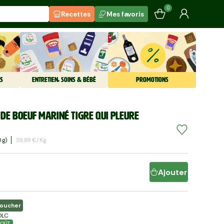
0
Recettes
Mes favoris
S
ENTRETIEN, SOINS & BÉBÉ
PROMOTIONS
 de boeuf mariné Tigre qui pleure
 G)
39,99 €/kg
Ajouter
boucher
DLC
OÛT