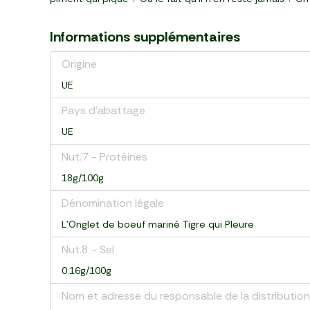
Informations supplémentaires
Origine
UE
Pays d’abattage
UE
Nut.7 - Protéines
18g/100g
Dénomination légale
L'Onglet de boeuf mariné Tigre qui Pleure
Nut.8 - Sel
0.16g/100g
Nom et adresse du responsable de la distribution