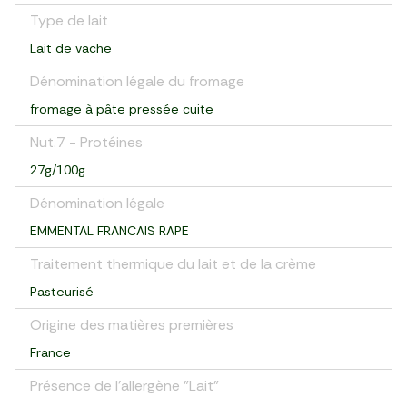
Type de lait
Lait de vache
Dénomination légale du fromage
fromage à pâte pressée cuite
Nut.7 - Protéines
27g/100g
Dénomination légale
EMMENTAL FRANCAIS RAPE
Traitement thermique du lait et de la crème
Pasteurisé
Origine des matières premières
France
Présence de l'allergène "Lait"