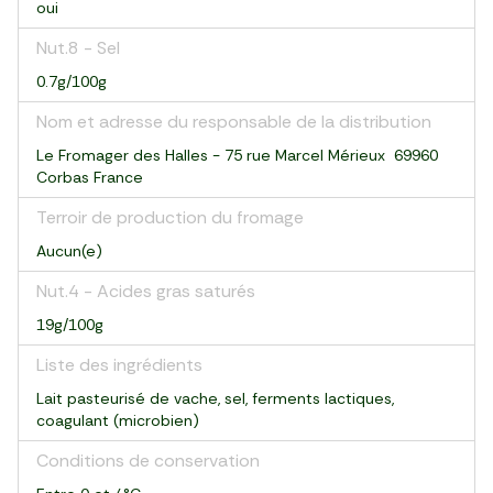
oui
Nut.8 - Sel
0.7g/100g
Nom et adresse du responsable de la distribution
Le Fromager des Halles - 75 rue Marcel Mérieux 69960
Corbas France
Terroir de production du fromage
Aucun(e)
Nut.4 - Acides gras saturés
19g/100g
Liste des ingrédients
Lait pasteurisé de vache, sel, ferments lactiques,
coagulant (microbien)
Conditions de conservation