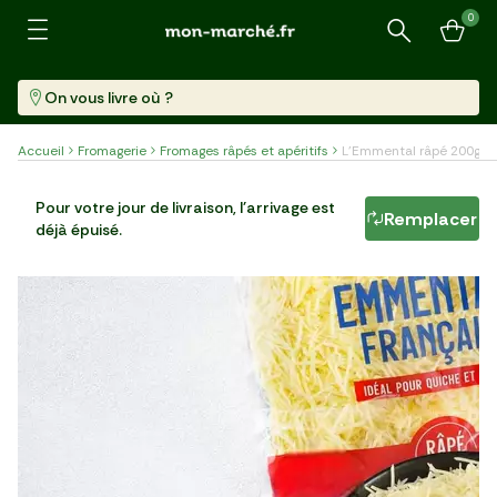
0
Recherche
On vous livre où ?
Accueil
Fromagerie
Fromages râpés et apéritifs
L'Emmental râpé 200g
L'Emmental râpé 200g
Pour votre jour de livraison, l'arrivage est
Remplacer
déjà épuisé.
Paquet (200 G)
11,45 €/kg