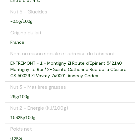
Entre 0 et 4°C
Nut.5 - Glucides
-0.5g/100g
Origine du lait
France
Nom ou raison sociale et adresse du fabricant
ENTREMONT - 1 - Montigny ZI Route d’Epinant 542140
Montigny Le Roi / 2- Sainte Catherine Rue de la Césière
CS 50029 ZI Vovray 740001 Annecy Cedex
Nut.3 - Matières grasses
29g/100g
Nut.2 - Energie (kJ/100g)
1532Kj/100g
Poids net
0.2KG