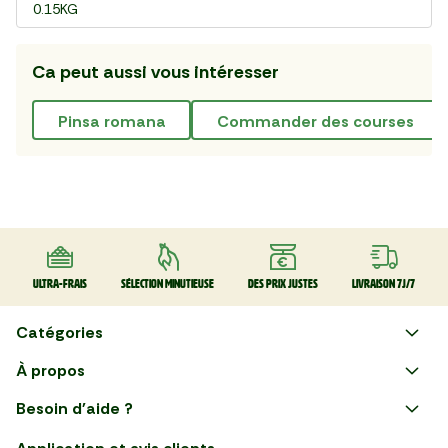
0.15KG
Ca peut aussi vous intéresser
pinsa romana
commander des courses
Ultra-frais
Sélection minutieuse
Des prix justes
Livraison 7J/7
Catégories
Faire ses courses en ligne
À propos
Apéro
Besoin d'aide ?
Courses en ligne avec Mon
Plaisirs d'été
Nous suivre
Marché : Alliez gain de temps