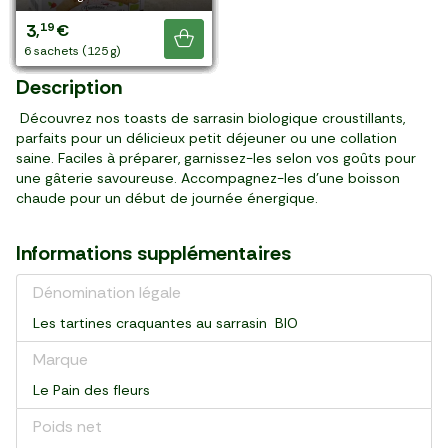
4
4
2
4
3
3
4
1
1
1
3
3
4
3
69
84
79
19
99
89
99
99
79
69
56
99
29
19
,
,
,
,
,
,
,
,
,
,
,
,
,
,
€
€
€
€
€
€
€
€
€
€
€
€
€
€
4,19 €
Je découvre
paquet (300 g)
paquet (220 g)
paquet (150 g)
paquet (150 g)
paquet (160 g)
paquet (150 g)
paquet (200 g)
14 tranches (550 g)
sachet (400 g)
sachet (400 g)
sachet (400 g)
pièce (450 g)
6 pièces (240 g)
6 sachets (125 g)
Description
Découvrez nos toasts de sarrasin biologique croustillants,
parfaits pour un délicieux petit déjeuner ou une collation
saine. Faciles à préparer, garnissez-les selon vos goûts pour
une gâterie savoureuse. Accompagnez-les d'une boisson
chaude pour un début de journée énergique.
Informations supplémentaires
Dénomination légale
Les tartines craquantes au sarrasin BIO
Marque
Le Pain des fleurs
Poids net