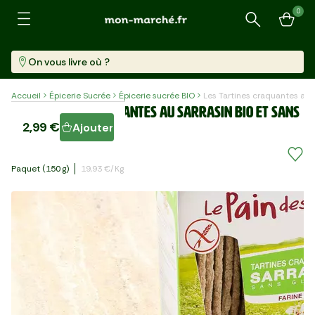
0
Recherche
On vous livre où ?
Accueil
Épicerie Sucrée
Épicerie sucrée BIO
Les Tartines craquantes au 
Les Tartines craquantes au sarrasin BIO et sans
2,99 €
Ajouter
gluten 150g
Paquet (150 G)
19,93 €/kg