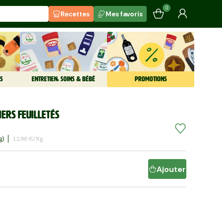
0
Recettes
Mes favoris
S
ENTRETIEN, SOINS & BÉBÉ
PROMOTIONS
iers feuilletés
G)
11,96 €/kg
Ajouter