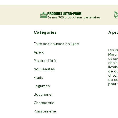
Produits ultra-frais
De nos 700 producteurs partenaires
Catégories
À pr
Faire ses courses en ligne
Cours
Apéro
March
et sa
Plaisirs d'été
chois
livra
Nouveautés
de qu
chez 
Fruits
de co
pour 
Légumes
Boucherie
Charcuterie
Poissonnerie