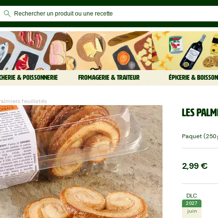
CHERIE & POISSONNERIE
FROMAGERIE & TRAITEUR
ÉPICERIE & BOISSON
Palmiers feuilletés
Les Palm
Paquet (250 
2,99 €
DLC
2027
juin