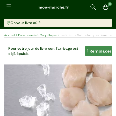
0
Recherche
On vous livre où ?
Accueil
Poissonnerie
Coquillages
Les Noix de Saint-Jacques blanches 
Les Noix de Saint-Jacques blanches de Normandie
Pour votre jour de livraison, l'arrivage est
Remplacer
déjà épuisé.
≈ 6 À 8 Pièces (220 G)
59,90 €/kg