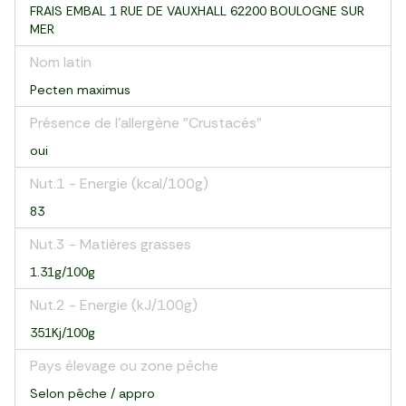
FRAIS EMBAL 1 RUE DE VAUXHALL 62200 BOULOGNE SUR
MER
Nom latin
Pecten maximus
Présence de l'allergène "Crustacés"
oui
Nut.1 - Energie (kcal/100g)
83
Nut.3 - Matières grasses
1.31g/100g
Nut.2 - Energie (kJ/100g)
351Kj/100g
Pays élevage ou zone pêche
Selon pêche / appro