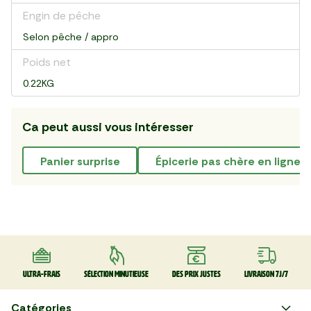
Engin de pêche
Selon pêche / appro
Poids net
0.22KG
Ca peut aussi vous intéresser
panier surprise
épicerie pas chère en ligne
Ultra-frais
Sélection minutieuse
Des prix justes
Livraison 7J/7
Catégories