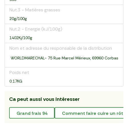
Nut.3 - Matières grasses
20g/100g
Nut.2 - Energie (kJ/100g)
1402Kj/100g
Nom et adresse du responsable de la distribution
WORLDMARECHAL- 75 Rue Marcel Mérieux, 69960 Corbas
Poids net
0.17KG
Ca peut aussi vous intéresser
grand frais 94
comment faire cuire un rôti