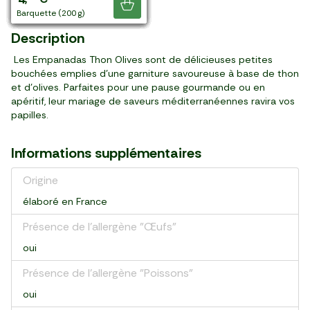
Je découvre
6 pièces (150 g)
6 pièces (170 g)
barquette (280 g)
4 pièces (100 g)
2 pièces (300 g)
5 pièces (120 g)
4 pièces (260 g)
pièce (500 g)
≈ 12 pièces (295 g)
2 pièces (200 g)
environ 9 pièces (240 g)
4 pièces (260 g)
4 pièces (200 g)
barquette (200 g)
Description
Les Empanadas Thon Olives sont de délicieuses petites
bouchées emplies d'une garniture savoureuse à base de thon
et d'olives. Parfaites pour une pause gourmande ou en
apéritif, leur mariage de saveurs méditerranéennes ravira vos
papilles.
Informations supplémentaires
Origine
élaboré en France
Présence de l'allergène "Œufs"
oui
Présence de l'allergène "Poissons"
oui