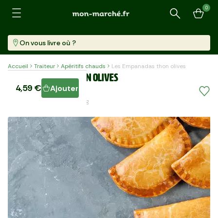
0
Recherche
On vous livre où ?
Accueil
Traiteur
Apéritifs chauds
Les Empanadas thon olives
Les Empanadas thon olives
4,59 €
Ajouter
6 Pièces (170 G)
27,00 €/kg