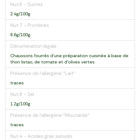
Nut.6 - Sucres
2.4g/100g
Nut.7 - Protéines
8.6g/100g
Dénomination légale
Chaussons fourrés d'une préparation cuisinée à base de
thon listao, de tomate et d'olives vertes
Présence de l'allergène "Lait"
traces
Nut.8 - Sel
1.2g/100g
Présence de l'allergène "Moutarde"
traces
Nut.4 - Acides gras saturés