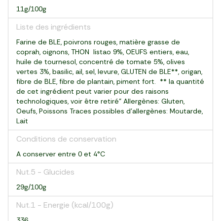
11g/100g
Liste des ingrédients
Farine de BLE, poivrons rouges, matière grasse de
coprah, oignons, THON listao 9%, OEUFS entiers, eau,
huile de tournesol, concentré de tomate 5%, olives
vertes 3%, basilic, ail, sel, levure, GLUTEN de BLE**, origan,
fibre de BLE, fibre de plantain, piment fort. ** la quantité
de cet ingrédient peut varier pour des raisons
technologiques, voir être retiré" Allergènes: Gluten,
Oeufs, Poissons Traces possibles d'allergènes: Moutarde,
Lait
Conditions de conservation
A conserver entre 0 et 4°C
Nut.5 - Glucides
29g/100g
Nut.1 - Energie (kcal/100g)
336