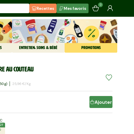
0
Recettes
Mes favoris
S
ENTRETIEN, SOINS & BÉBÉ
PROMOTIONS
re au couteau
50 G)
25,96 €/kg
Ajouter
LC
ÛT
0