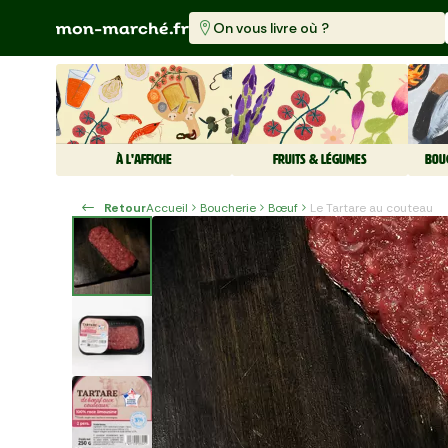
On vous livre où ?
À L'AFFICHE
FRUITS & LÉGUMES
BOU
Retour
Accueil
Boucherie
Bœuf
Le Tartare au couteau