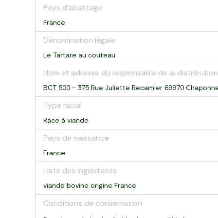
Pays d’abattage
France
Dénomination légale
Le Tartare au couteau
Nom et adresse du responsable de la distribution
BCT 500 - 375 Rue Juliette Recamier 69970 Chaponn
Type racial
Race à viande
Pays de naissance
France
Liste des ingrédients
viande bovine origine France
Conditions de conservation