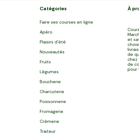
Catégories
À pr
Faire ses courses en ligne
Cours
Apéro
March
et sa
Plaisirs d'été
chois
livra
Nouveautés
de qu
chez 
Fruits
de co
pour 
Légumes
Boucherie
Charcuterie
Poissonnerie
Fromagerie
Crèmerie
Traiteur