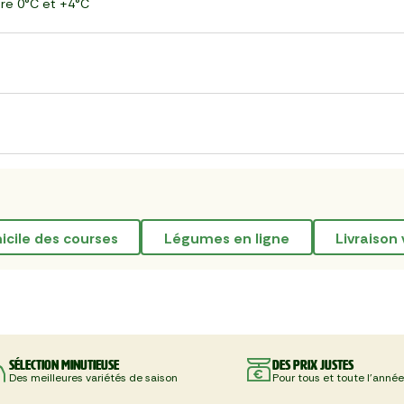
ntre 0°C et +4°C
micile des courses
légumes en ligne
livraison
Sélection minutieuse
Des prix justes
Des meilleures variétés de saison
Pour tous et toute l'année