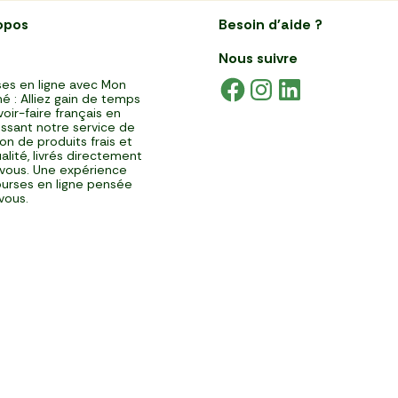
opos
Besoin d'aide ?
Nous suivre
es en ligne avec Mon
é : Alliez gain de temps
voir-faire français en
issant notre service de
ison de produits frais et
alité, livrés directement
vous. Une expérience
urses en ligne pensée
vous.