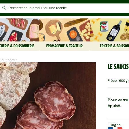
CHERIE & POISSONNERIE
FROMAGERIE & TRAITEUR
ÉPICERIE & BOISSON
c pur porc XL
Le Sauci
Pièce (600 G)
Pour votre j
épuisé.
Origine