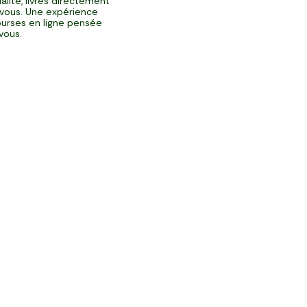
alité, livrés directement
vous. Une expérience
urses en ligne pensée
vous.