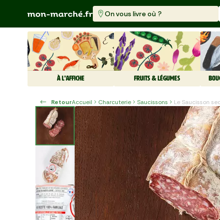
On vous livre où ?
À L'AFFICHE
FRUITS & LÉGUMES
BOU
Retour
Accueil
Charcuterie
Saucissons
Le Saucisson se