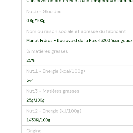
Conserver de préférence à une température inférieu
Nut.5 - Glucides
0.8g/100g
Nom ou raison sociale et adresse du fabricant
Manet Frères - Boulevard de la Paix 43200 Yssingeaux
% matières grasses
25%
Nut.1 - Energie (kcal/100g)
344
Nut.3 - Matières grasses
25g/100g
Nut.2 - Energie (kJ/100g)
1430Kj/100g
Origine