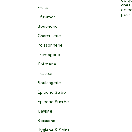
de qu
chez 
Fruits
de co
pour 
Légumes
Boucherie
Charcuterie
Poissonnerie
Fromagerie
Crèmerie
Traiteur
Boulangerie
Épicerie Salée
Épicerie Sucrée
Caviste
Boissons
Hygiène & Soins