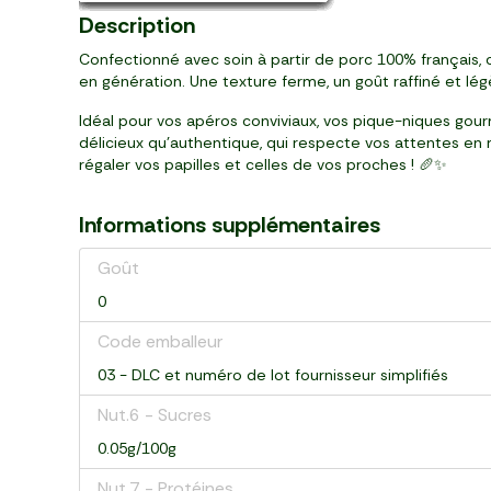
Description
Confectionné avec soin à partir de porc 100% français, 
en génération. Une texture ferme, un goût raffiné et lé
Idéal pour vos apéros conviviaux, vos pique-niques go
délicieux qu’authentique, qui respecte vos attentes en 
régaler vos papilles et celles de vos proches ! 🥖✨
Informations supplémentaires
Goût
0
Code emballeur
03 - DLC et numéro de lot fournisseur simplifiés
Nut.6 - Sucres
0.05g/100g
Nut.7 - Protéines