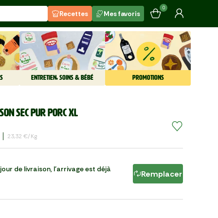
0
Recettes
Mes favoris
S
ENTRETIEN, SOINS & BÉBÉ
PROMOTIONS
sson sec pur porc XL
23,32 €/kg
our de livraison, l'arrivage est déjà
Remplacer