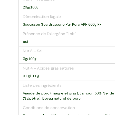
29g/100g
Dénomination légale
Saucisson Sec Brasserie Pur Porc VPF, 600g PF
Présence de l'allergène "Lait"
oui
Nut.8 - Sel
3g/100g
Nut.4 - Acides gras saturés
9.1g/100g
Liste des ingrédients
Viande de porc (maigre et gras), Jambon 30%, Sel de G
(Salpêtre). Boyau naturel de porc
Conditions de conservation