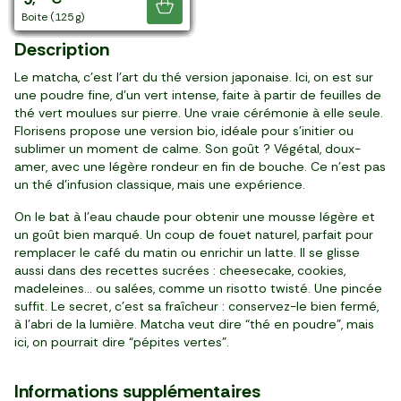
Je découvre
20 sachets (20 g)
boite (100 g)
20 sachets (30 g)
20 sachets (20 g)
20 sachets (36 g)
50 sachets (86 g)
20 sachets (20 g)
sachet (100 g)
17 sachets (37 g)
20 sachets (20 g)
17 sachets (30 g)
17 sachets (37 g)
20 pièces (40 g)
boite (125 g)
20 sachets (30 g)
boite (125 g)
Description
Le matcha, c’est l’art du thé version japonaise. Ici, on est sur
une poudre fine, d’un vert intense, faite à partir de feuilles de
thé vert moulues sur pierre. Une vraie cérémonie à elle seule.
Florisens propose une version bio, idéale pour s’initier ou
sublimer un moment de calme. Son goût ? Végétal, doux-
amer, avec une légère rondeur en fin de bouche. Ce n’est pas
un thé d’infusion classique, mais une expérience.
On le bat à l’eau chaude pour obtenir une mousse légère et
un goût bien marqué. Un coup de fouet naturel, parfait pour
remplacer le café du matin ou enrichir un latte. Il se glisse
aussi dans des recettes sucrées : cheesecake, cookies,
madeleines... ou salées, comme un risotto twisté. Une pincée
suffit. Le secret, c’est sa fraîcheur : conservez-le bien fermé,
à l’abri de la lumière. Matcha veut dire “thé en poudre”, mais
ici, on pourrait dire “pépites vertes”.
Informations supplémentaires