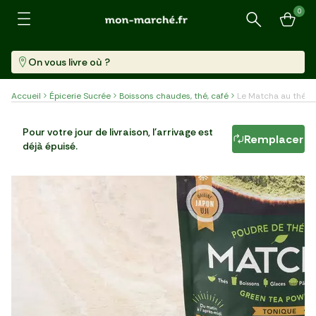
0
Recherche
On vous livre où ?
Accueil
Épicerie Sucrée
Boissons chaudes, thé, café
Le Matcha au thé ve
Le Matcha au thé vert BIO
Pour votre jour de livraison, l'arrivage est
Remplacer
déjà épuisé.
Sachet (50 G)
183,00 €/kg