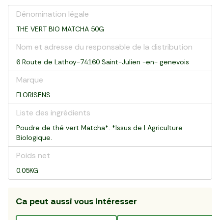
Dénomination légale
THE VERT BIO MATCHA 50G
Nom et adresse du responsable de la distribution
6 Route de Lathoy-74160 Saint-Julien -en- genevois
Marque
FLORISENS
Liste des ingrédients
Poudre de thé vert Matcha*. *Issus de l Agriculture
Biologique.
Poids net
0.05KG
Ca peut aussi vous intéresser