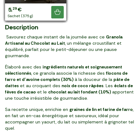
5
4
4
4
3
10
11
4
6
5
7
3
1
4
3
3
5
89
49
88
69
99
49
79
99
69
79
89
99
99
29
29
19
19
,
,
,
,
,
,
,
,
,
,
,
,
,
,
,
,
,
€
€
€
€
€
€
€
€
€
€
€
€
€
€
€
€
€
Je découvre
sachet (400 g)
sachet (350 g)
paquet (250 g)
sachet (375 g)
sachet (450 g)
sachet (1 kg)
sachet (1 kg)
sachet (350 g)
sachet (500 g)
sachet (500 g)
sachet (1 kg)
sachet (300 g)
sachet (500 g)
sachet (425 g)
sachet (450 g)
sachet (300 g)
sachet (375 g)
Description
Savourez chaque instant de la journée avec ce
Granola
Artisanal au Chocolat au Lait
, un mélange croustillant et
équilibré, parfait pour le petit-déjeuner ou une pause
gourmande.
Élaboré avec des
ingrédients naturels et soigneusement
sélectionnés
, ce granola associe la richesse des
flocons de
farro et d’avoine complets (30%)
à la douceur de la
pâte de
dattes
et au croquant des
noix de coco râpées
. Les
éclats de
fèves de cacao
et le
chocolat au lait fondant (10%)
apportent
une touche irrésistible de gourmandise.
Sa recette unique, enrichie en
graines de lin et farine de farro
,
en fait un en-cas énergétique et savoureux, idéal pour
accompagner un yaourt, du lait ou simplement à grignoter tel
quel.