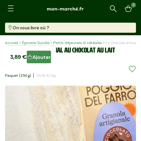
0
Recherche
On vous livre où ?
Accueil
Épicerie Sucrée
Petits déjeuners & céréales
Le Granola artisana
Le Granola artisanal au chocolat au lait
3,89 €
Ajouter
"Poggio del Farro"
Paquet (250 G)
15,56 €/kg