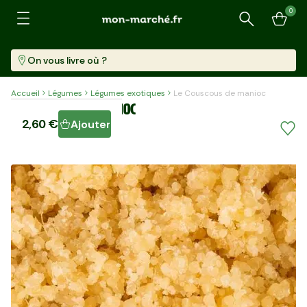
0
Recherche
On vous livre où ?
Accueil
Légumes
Légumes exotiques
Le Couscous de manioc
Le Couscous de manioc
2,60 €
Ajouter
Sachet (400 G)
6,49 €/kg