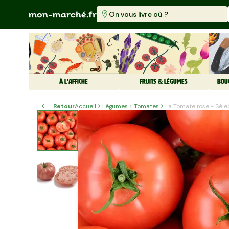
On vous livre où ?
À L'AFFICHE
FRUITS & LÉGUMES
BOU
Retour
Accueil
Légumes
Tomates
La Tomate rose - Séle