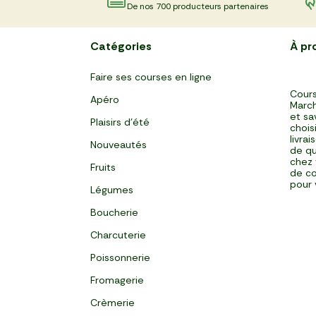
De nos 700 producteurs partenaires
Catégories
À pr
Faire ses courses en ligne
Cours
Apéro
March
et sa
Plaisirs d'été
chois
livra
Nouveautés
de qu
chez 
Fruits
de co
pour 
Légumes
Boucherie
Charcuterie
Poissonnerie
Fromagerie
Crèmerie