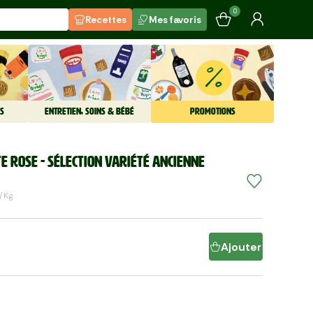
0
Recettes
Mes favoris
S
ENTRETIEN, SOINS & BÉBÉ
PROMOTIONS
e rose - Sélection variété ancienne
/kg
Ajouter