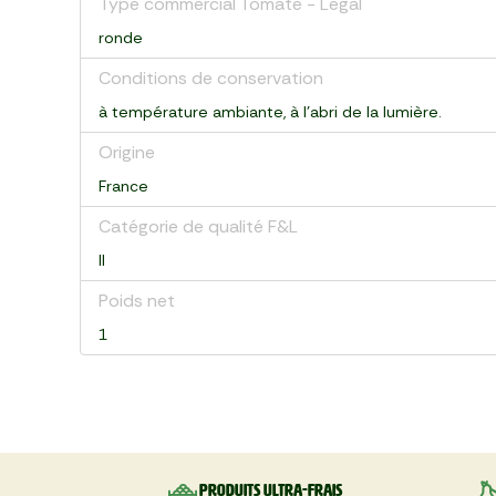
Type commercial Tomate - Légal
ronde
Conditions de conservation
à température ambiante, à l'abri de la lumière.
Origine
France
Catégorie de qualité F&L
II
Poids net
1
Produits ultra-frais