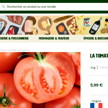
CHERIE & POISSONNERIE
FROMAGERIE & TRAITEUR
ÉPICERIE & BOISSON
ction variété ancienne
La Tomat
1 Kg
5,99 €
5,99 €
Origine