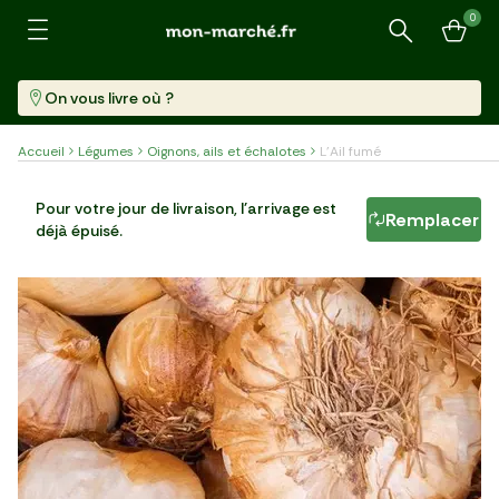
0
Recherche
On vous livre où ?
Accueil
Légumes
Oignons, ails et échalotes
L'Ail fumé
L'Ail fumé
Pour votre jour de livraison, l'arrivage est
Remplacer
déjà épuisé.
Par 2 (100 G)
13,99 €/kg