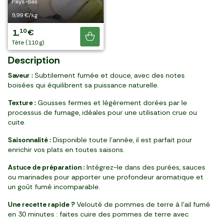
Pays-Bas
France
France
France
France
encore !
7,98 €/kg
10,99 €/kg
11,49 €/kg
16,49 €/kg
9,99 €/kg
3
1
1
2
1
99
98
84
30
10
,
,
,
,
,
€
€
€
€
€
Je découvre
filet (500 g)
tête (110 g)
par 2 (180 g)
par 2 (160 g)
par 2 (140 g)
Description
Saveur :
Subtilement fumée et douce, avec des notes
boisées qui équilibrent sa puissance naturelle.
Texture :
Gousses fermes et légèrement dorées par le
processus de fumage, idéales pour une utilisation crue ou
cuite.
Saisonnalité :
Disponible toute l’année, il est parfait pour
enrichir vos plats en toutes saisons.
Astuce de préparation :
Intégrez-le dans des purées, sauces
ou marinades pour apporter une profondeur aromatique et
un goût fumé incomparable.
Une recette rapide ?
Velouté de pommes de terre à l’ail fumé
en 30 minutes : faites cuire des pommes de terre avec