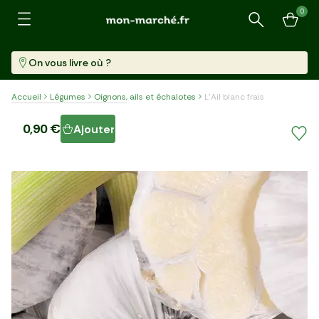
0
Recherche
On vous livre où ?
Accueil
Légumes
Oignons, ails et échalotes
L'Ail blanc frais
L'Ail blanc frais
0,90 €
Ajouter
Tête (90 G)
9,99 €/kg