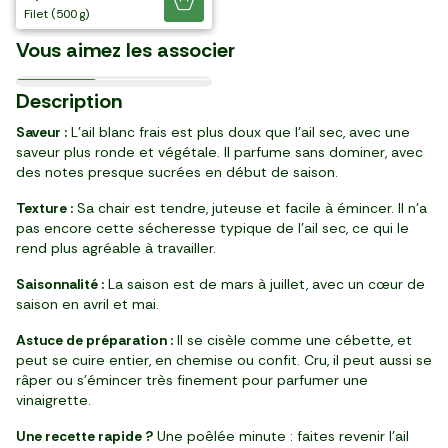
Je découvre
Le Beurre doux "Verneuil"
Le Citron jaune
Le Champignon brun
Le Persil en feuilles BIO
L’Épinard
thym "Baouw" BIO
Les Nems aux crevettes
méditerranéenne
aquitaine BIO
Les 10 Œufs plein air
filet (500 g)
par 2 (180 g)
par 2 (160 g)
par 2 (180 g)
L'Huile d'olive vierge extra
Les Jeunes pousses
Les Émincés de
Les Snacks de riz sans
Le Persil frisé
Afrique du Sud
élaborés en France
élaborées en France
élaboré en France
France
France
France
Koroneiki 100%
Le Pain de mie complet
d'épinard
Les Penne ricce "Conti"
champignon blanc
gluten
France
Vous aimez les associer
France
17,98 €/l
12,36 €/kg
4,99 €/kg
5,99 €/kg
3,62 €/kg
14,88 €/kg
3,98 €/kg
249,00 €/kg
13,09 €/kg
3,99 €/kg
37,25 €/kg
38,71 €/kg
16,88 €/kg
26,99 €/kg
14,95 €/kg
09/10
28/08
11/08
11/08
05/11
25/08
13/08
21/08
Gros calibre
Ultra-frais
Dès 15 mois
8
3
2
1
1
3
1
0
1
2
1
2
1
3
4
5
2
99
09
40
50
99
99
19
99
99
49
70
00
49
29
39
40
99
Description
,
,
,
,
,
,
,
,
,
,
,
,
,
,
,
,
,
€
€
€
€
€
€
€
€
€
€
€
€
€
€
€
€
€
flacon (10 g)
bouteille (500 ml)
pièce (250 g)
env 3 pces (480 g)
250 g
14 tranches (550 g)
boîte
sachet (80 g)
botte
paquet (500 g)
barquette (130 g)
500 g
sachet (40 g)
bouteille (85 g)
4 pièces (260 g)
barquette (200 g)
paquet (200 g)
Saveur :
L’ail blanc frais est plus doux que l’ail sec, avec une
saveur plus ronde et végétale. Il parfume sans dominer, avec
des notes presque sucrées en début de saison.
Texture :
Sa chair est tendre, juteuse et facile à émincer. Il n’a
pas encore cette sécheresse typique de l’ail sec, ce qui le
rend plus agréable à travailler.
Saisonnalité :
La saison est de mars à juillet, avec un cœur de
saison en avril et mai.
Astuce de préparation :
Il se cisèle comme une cébette, et
peut se cuire entier, en chemise ou confit. Cru, il peut aussi se
râper ou s’émincer très finement pour parfumer une
vinaigrette.
Une recette rapide ?
Une poêlée minute : faites revenir l’ail