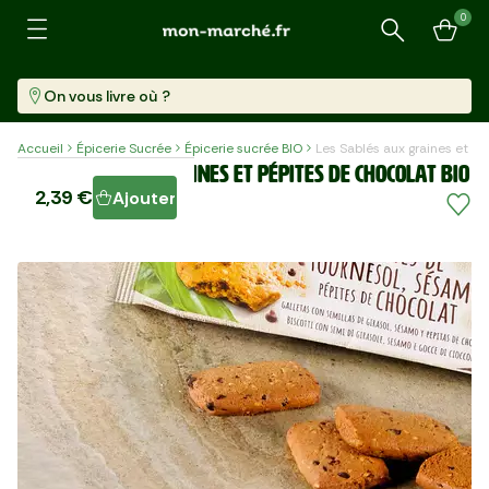
0
Recherche
On vous livre où ?
Accueil
Épicerie Sucrée
Épicerie sucrée BIO
Les Sablés aux graines et p
Les Sablés aux graines et pépites de chocolat BIO
2,39 €
Ajouter
Paquet (140 G)
17,07 €/kg