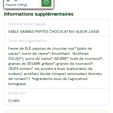
Je découvre
paquet (200 g)
paquet (150 g)
paquet (150 g)
paquet (200 g)
paquet (150 g)
boite (125 g)
paquet (120 g)
paquet (150 g)
sachet (360 g)
paquet (130 g)
paquet (125 g)
paquet (150 g)
paquet (250 g)
paquet (100 g)
paquet (200 g)
paquet (150 g)
paquet (180 g)
paquet (150 g)
paquet (165 g)
Informations supplémentaires
Dénomination légale
SABLE GRAINES PEPITES CHOCOLAT BIO ALBON 140GR
Liste des ingrédients
Farine de BLÉ, pépites de chocolat noir* (pâte de
cacao*, sucre de canne*, émulsifiant : lécithines
(SOJA)*), sucre de canne*, BEURRE*, huile de tournesol*,
graines de SÉSAME grillées*, graines de tournesol*,
ŒUFS entiers*, sel, poudre à lever (carbonates de
sodium), acidifiant (acide citrique), antioxydant (extraits
de romarin*). *Ingrédients issus de l'agriculture
biologique.
Poids net
0.14KG