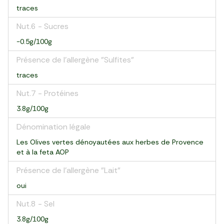
traces
Nut.6 - Sucres
-0.5g/100g
Présence de l'allergène "Sulfites"
traces
Nut.7 - Protéines
3.8g/100g
Dénomination légale
Les Olives vertes dénoyautées aux herbes de Provence
et à la feta AOP
Présence de l'allergène "Lait"
oui
Nut.8 - Sel
3.8g/100g