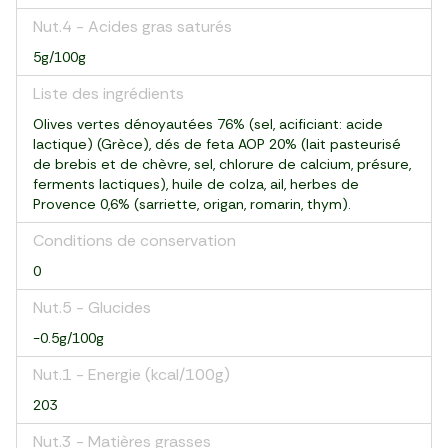
Nut.4 - Acides gras saturés
5g/100g
Liste des ingrédients
Olives vertes dénoyautées 76% (sel, acificiant: acide
lactique) (Grèce), dés de feta AOP 20% (lait pasteurisé
de brebis et de chèvre, sel, chlorure de calcium, présure,
ferments lactiques), huile de colza, ail, herbes de
Provence 0,6% (sarriette, origan, romarin, thym).
Conditions de conservation
0
Nut.5 - Glucides
-0.5g/100g
Nut.1 - Energie (kcal/100g)
203
Nut.3 - Matières grasses