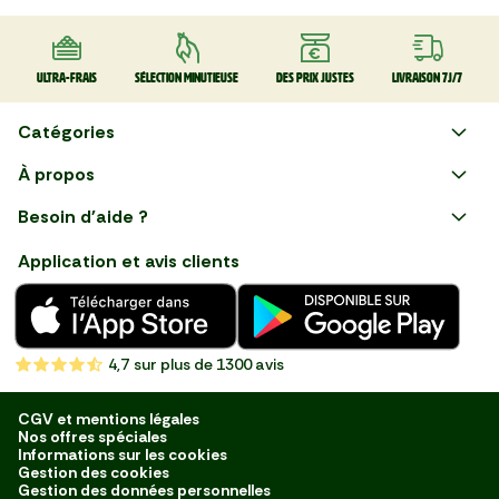
Ultra-frais
Sélection minutieuse
Des prix justes
Livraison 7J/7
Catégories
Faire ses courses en ligne
À propos
Plaisirs d'été
Besoin d'aide ?
Courses en ligne avec Mon
Les champions du BBQ
Nous suivre
Marché : Alliez gain de temps
Application et avis clients
et savoir-faire français en
Nouveautés
choisissant notre service de
livraison de produits frais et
Fruits
de qualité, livrés directement
chez vous. Une expérience
Légumes
de courses en ligne pensée
4,7
sur plus de 1300 avis
pour vous.
Boucherie
Charcuterie
CGV et mentions légales
Nos offres spéciales
Poissonnerie
Informations sur les cookies
Gestion des cookies
Fromagerie
Gestion des données personnelles