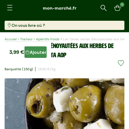
0
Recherche
On vous livre où ?
Accueil
Traiteur
Apéritifs froids
Les Olives vertes dénoyautées aux herbe
Les Olives vertes dénoyautées aux herbes de
3,99 €
Ajouter
Provence et à la feta AOP
Barquette (150 G)
26,60 €/kg