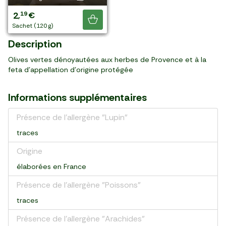
3
3
3
3
3
4
3
3
2
89
59
89
19
99
99
99
99
19
,
,
,
,
,
,
,
,
,
€
€
€
€
€
€
€
€
€
Je découvre
barquette (150 g)
barquette (150 g)
barquette (150 g)
barquette (150 g)
barquette (150 g)
barquette (150 g)
barquette (120 g)
paquet (60 g)
sachet (120 g)
Description
Olives vertes dénoyautées aux herbes de Provence et à la
feta d'appellation d'origine protégée
Informations supplémentaires
Présence de l'allergène "Lupin"
traces
Origine
élaborées en France
Présence de l'allergène "Poissons"
traces
Présence de l'allergène "Arachides"