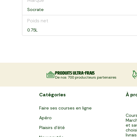
Marque
Socrate
Poids net
0.75L
Produits ultra-frais
De nos 700 producteurs partenaires
Catégories
À pr
Faire ses courses en ligne
Cours
Apéro
March
et sa
Plaisirs d'été
chois
livra