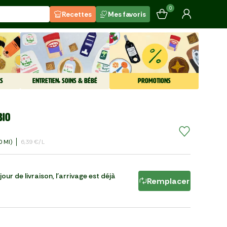
0
Recettes
Mes favoris
S
ENTRETIEN, SOINS & BÉBÉ
PROMOTIONS
BIO
0 Ml)
6,39 €/l
our de livraison, l'arrivage est déjà
Remplacer