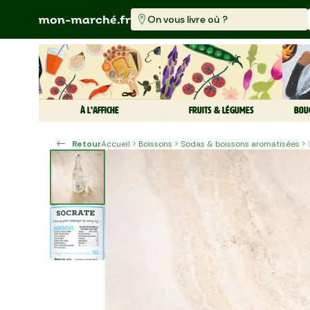
On vous livre où ?
À L'AFFICHE
FRUITS & LÉGUMES
BOU
Retour
Accueil
Boissons
Sodas & boissons aromatisées